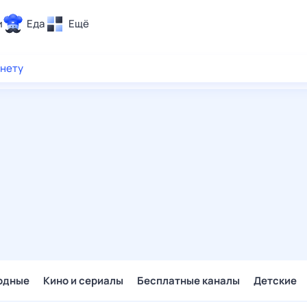
и
Еда
Ещё
Почта
рнету
ия и отдых
Поиск
Погода
ТВ-программа
и и тренды
 ситуации
 вместе
Помощь
одные
Кино и сериалы
Бесплатные каналы
Детские