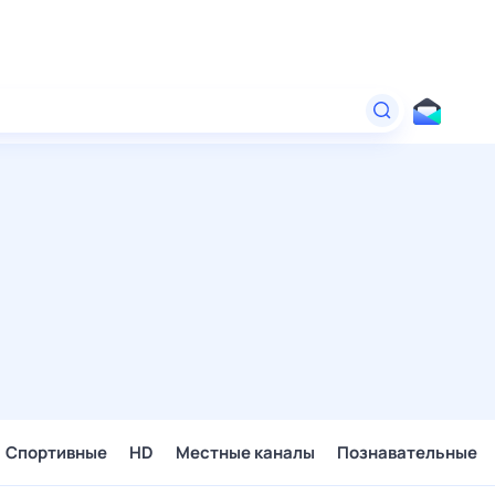
Спортивные
HD
Местные каналы
Познавательные