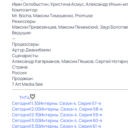
Иван Охлобыстин,
Кристина Асмус,
Александр Ильин мл
Композитор:
Mr. Bocha,
Максим Тимошенко,
Promuse
Режиссеры:
Максим Привезенцев,
Максим Пежемский,
Заур Болотае
Ведущие:
—
Продюссеры:
Артур Джанибекян
Сценаристы:
Александр Кагарманов,
Максим Пешков,
Сергей Нотари
Страна:
Россия
Продакшн:
7 Art Media See
ТНТ4
Сегодня
11:30
Интерны
. Сезон 4
. Серия 57-я
Сегодня
12:00
Интерны
. Сезон 4
. Серия 58-я
Сегодня
12:30
Интерны
. Сезон 4
. Серия 59-я
Сегодня
13:00
Интерны
. Сезон 4
. Серия 60-я
Сегодня
13:30
Интерны
. Сезон 4
. Серия 61-я