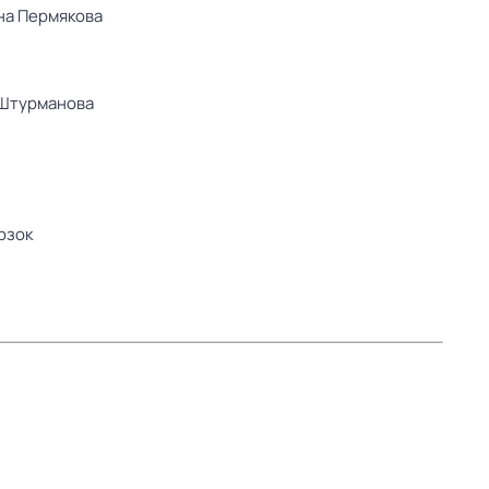
на Пермякова
Штурманова
рзок