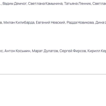
.,
Вадим Демчог,
Светлана Камынина,
Татьяна Лянник,
Светла
в,
Милан Килибарда,
Евгений Невский,
Радда Новикова,
Дина 
ус,
Антон Косьмин,
Марат Дулатов,
Сергей Фирсов,
Кирилл Ке