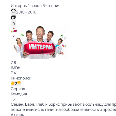
Интерны 1 сезон 6-я серия
2010
—
2016
0
7.8
IMDb
7.4
Кинопоиск
2
Сериал
Комедия
16
+
Семён, Варя, Глеб и Борис прибывают в больницу для 
подопечным испытания на сообразительность и профес
Актеры: