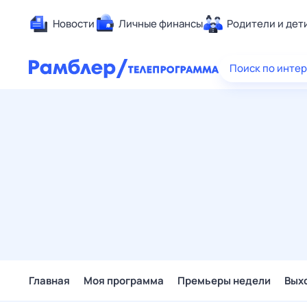
Новости
Личные финансы
Родители и дет
Здоровье
Поиск по инте
Развлечен
Дом и уют
Спорт
Карьера
Авто
Технологи
Жизненные
Сберегаем
Гороскопы
Главная
Моя программа
Премьеры недели
Вых