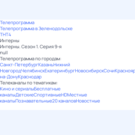
Телепрограмма
Телепрограмма в Зеленодольске
ТНТ4
Интерны
Интерны. Сезон 1. Серия 9-я
null
Телепрограмма по городам:
Санкт-Петербург
Казань
Нижний
Новгород
Челябинск
Екатеринбург
Новосибирск
Сочи
Красноя
на-Дону
Краснодар
Телеканалы по тематикам:
Кино и сериалы
Бесплатные
каналы
Детские
Спортивные
HD
Местные
каналы
Познавательные
20 каналов
Новостные