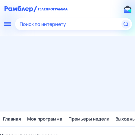
Поиск по интернету
Главная
Моя программа
Премьеры недели
Выходн