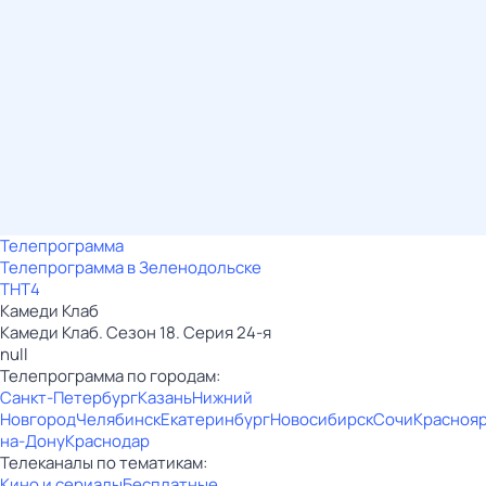
Телепрограмма
Телепрограмма в Зеленодольске
ТНТ4
Камеди Клаб
Камеди Клаб. Сезон 18. Серия 24-я
null
Телепрограмма по городам:
Санкт-Петербург
Казань
Нижний
Новгород
Челябинск
Екатеринбург
Новосибирск
Сочи
Красноя
на-Дону
Краснодар
Телеканалы по тематикам:
Кино и сериалы
Бесплатные