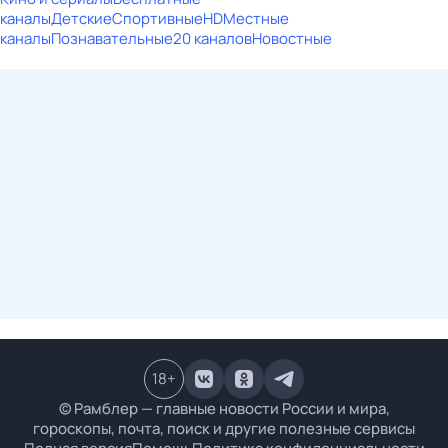
каналы
Детские
Спортивные
HD
Местные
каналы
Познавательные
20 каналов
Новостные
18
+
© Рамблер — главные новости России и мира,
гороскопы, почта, поиск и другие полезные сервисы