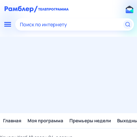
Поиск по интернету
Главная
Моя программа
Премьеры недели
Выходн