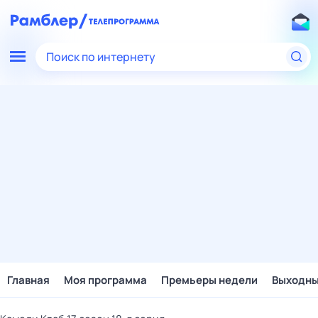
Поиск по интернету
Главная
Моя программа
Премьеры недели
Выходн