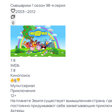
Смешарики 1 сезон 98-я серия
2003
—
2012
0
7.8
IMDb
7.8
Кинопоиск
5
Мультсериал
Приключения
12
+
На планете Земля существует вымышленная страна, где
постоянно придумывают себе захватывающие приключ
Актеры: