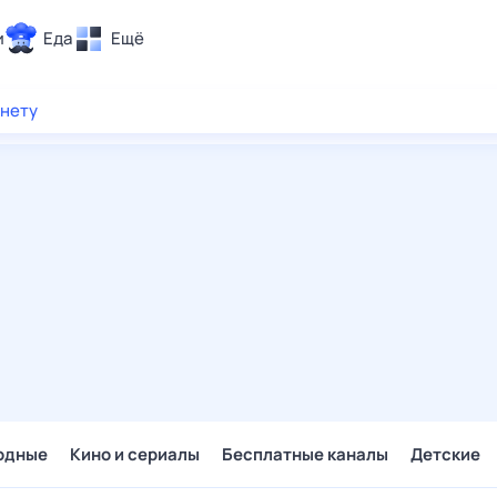
и
Еда
Ещё
Почта
рнету
ия и отдых
Поиск
Погода
ТВ-программа
и и тренды
 ситуации
 вместе
Помощь
одные
Кино и сериалы
Бесплатные каналы
Детские