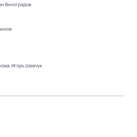
он Виноградов
нинов
нова,
Игорь Шевчук