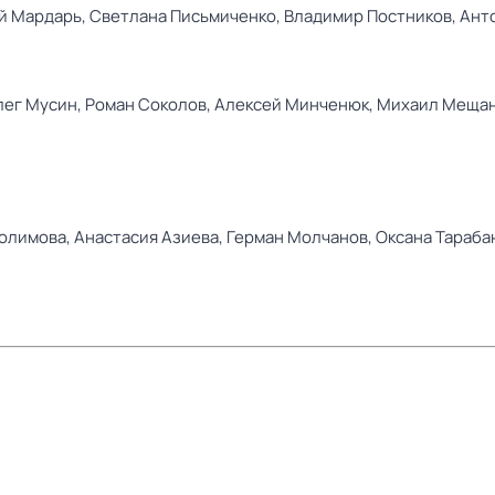
й Мардарь,
Светлана Письмиченко,
Владимир Постников,
Ант
лег Мусин,
Роман Соколов,
Алексей Минченюк,
Михаил Меща
олимова,
Анастасия Азиева,
Герман Молчанов,
Оксана Тараба