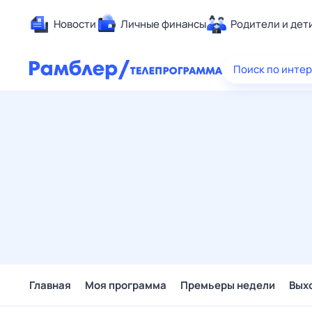
Новости
Личные финансы
Родители и дет
Здоровье
Поиск по инте
Развлечен
Дом и уют
Спорт
Карьера
Авто
Технологи
Жизненные
Сберегаем
Гороскопы
Главная
Моя программа
Премьеры недели
Вых