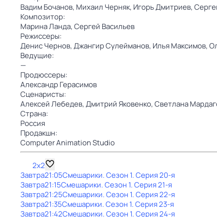
Вадим Бочанов,
Михаил Черняк,
Игорь Дмитриев,
Серге
Композитор:
Марина Ланда,
Сергей Васильев
Режиссеры:
Денис Чернов,
Джангир Сулейманов,
Илья Максимов,
О
Ведущие:
—
Продюссеры:
Александр Герасимов
Сценаристы:
Алексей Лебедев,
Дмитрий Яковенко,
Светлана Мардаг
Страна:
Россия
Продакшн:
Computer Animation Studio
2x2
Завтра
21:05
Смешарики
. Сезон 1
. Серия 20-я
Завтра
21:15
Смешарики
. Сезон 1
. Серия 21-я
Завтра
21:25
Смешарики
. Сезон 1
. Серия 22-я
Завтра
21:35
Смешарики
. Сезон 1
. Серия 23-я
Завтра
21:42
Смешарики
. Сезон 1
. Серия 24-я