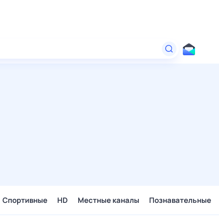
Спортивные
HD
Местные каналы
Познавательные