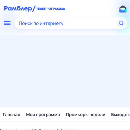
Поиск по интернету
Главная
Моя программа
Премьеры недели
Выходн