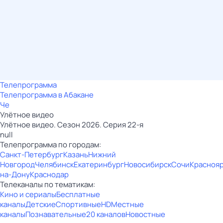
Телепрограмма
Телепрограмма в Абакане
Че
Улётное видео
Улётное видео. Сезон 2026. Серия 22-я
null
Телепрограмма по городам:
Санкт-Петербург
Казань
Нижний
Новгород
Челябинск
Екатеринбург
Новосибирск
Сочи
Красноя
на-Дону
Краснодар
Телеканалы по тематикам:
Кино и сериалы
Бесплатные
каналы
Детские
Спортивные
HD
Местные
каналы
Познавательные
20 каналов
Новостные