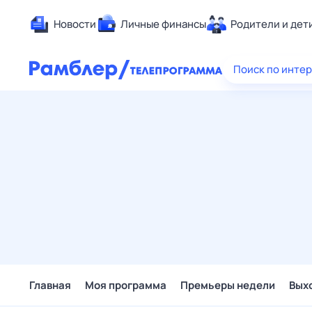
Новости
Личные финансы
Родители и дет
Здоровье
Поиск по инте
Развлечен
Дом и уют
Спорт
Карьера
Авто
Технологи
Жизненные
Сберегаем
Гороскопы
Главная
Моя программа
Премьеры недели
Вых