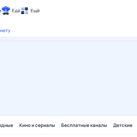
и
Еда
Ещё
Почта
рнету
ия и отдых
Поиск
Погода
ТВ-программа
и и тренды
 ситуации
 вместе
Помощь
одные
Кино и сериалы
Бесплатные каналы
Детские