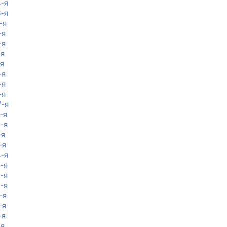
4-я
8-я
-я
-я
-я
-я
-я
-я
-я
-я
7-я
-я
0-я
-я
-я
4-я
6-я
0-я
8-я
-я
-я
-я
-я