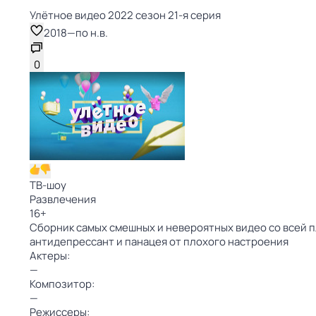
Улётное видео 2022 сезон 21-я серия
2018
—
по н.в.
0
ТВ-шоу
Развлечения
16
+
Сборник самых смешных и невероятных видео со всей п
антидепрессант и панацея от плохого настроения
Актеры:
—
Композитор:
—
Режиссеры: