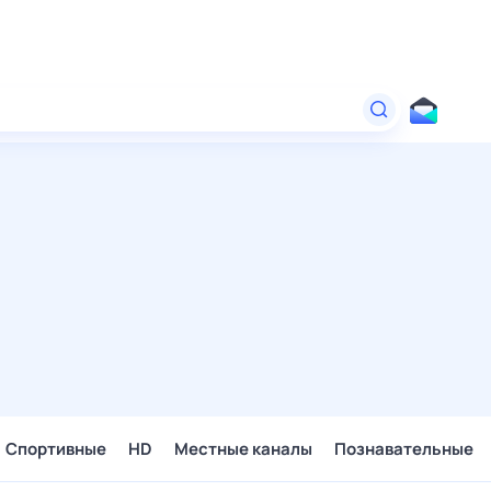
Спортивные
HD
Местные каналы
Познавательные