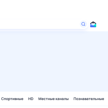
Спортивные
HD
Местные каналы
Познавательные