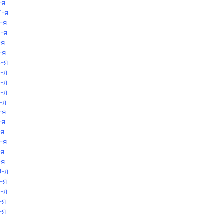
-я
7-я
-я
0-я
-я
-я
4-я
6-я
0-я
8-я
-я
-я
-я
-я
-я
-я
-я
9-я
-я
8-я
-я
-я