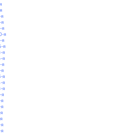
я
я
-я
-я
-я
0-я
1-я
5-я
8-я
5-я
-я
-я
3-я
4-я
8-я
-я
-я
-я
-я
-я
-я
-я