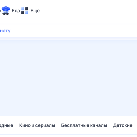
и
Еда
Ещё
Почта
рнету
ия и отдых
Поиск
Погода
ТВ-программа
и и тренды
 ситуации
 вместе
Помощь
одные
Кино и сериалы
Бесплатные каналы
Детские