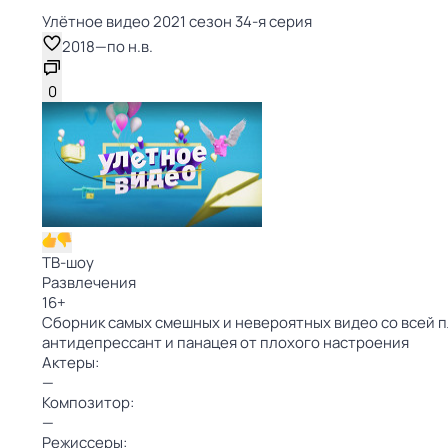
Улётное видео 2021 сезон 34-я серия
2018
—
по н.в.
0
ТВ-шоу
Развлечения
16
+
Сборник самых смешных и невероятных видео со всей п
антидепрессант и панацея от плохого настроения
Актеры:
—
Композитор:
—
Режиссеры: