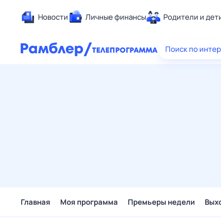
Новости
Личные финансы
Родители и дет
Здоровье
Поиск по инте
Развлечен
Дом и уют
Спорт
Карьера
Авто
Технологи
Жизненные
Сберегаем
Гороскопы
Главная
Моя программа
Премьеры недели
Вых