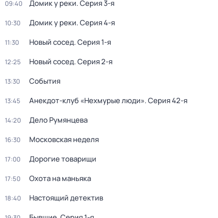
Домик у реки
. Серия 3-я
09:40
Домик у реки
. Серия 4-я
10:30
Новый сосед
. Серия 1-я
11:30
Новый сосед
. Серия 2-я
12:25
События
13:30
Анекдот-клуб «Нехмурые люди»
. Серия 42-я
13:45
Дело Румянцева
14:20
Московская неделя
16:30
Дорогие товарищи
17:00
Охота на маньяка
17:50
Настоящий детектив
18:40
Бывшие
. Серия 1-я
19:30