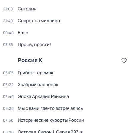
Сегодня
21:00
Секрет на миллион
21:40
Emin
00:40
Прошу, прости!
03:35
Россия К
Грибок-теремок
05:05
Храбрый оленёнок
05:22
Эпоха Аркадия Райкина
05:40
Мы с вами где-то встречались
06:20
Исторические курорты России
07:50
Острова
. Сезон 1
. Серия 293-я
08:20