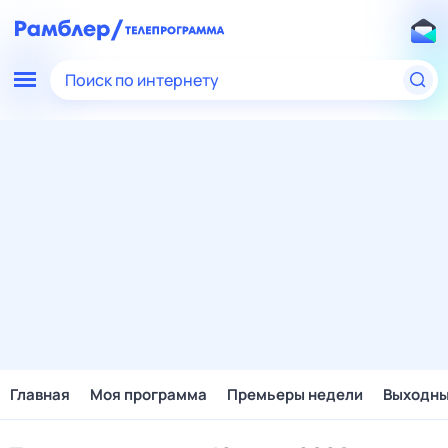
Поиск по интернету
Главная
Моя программа
Премьеры недели
Выходн