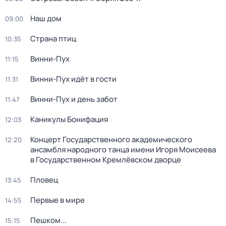
Наш дом
09:00
Страна птиц
10:35
Винни-Пух
11:15
Винни-Пух идёт в гости
11:31
Винни-Пух и день забот
11:47
Каникулы Бонифация
12:03
Концерт Государственного академического
12:20
ансамбля народного танца имени Игоря Моисеева
в Государственном Кремлёвском дворце
Пловец
13:45
Первые в мире
14:55
Пешком...
15:15