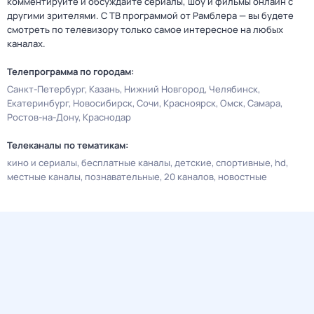
комментируйте и обсуждайте сериалы, шоу и фильмы онлайн с
другими зрителями. С ТВ программой от Рамблера — вы будете
смотреть по телевизору только самое интересное на любых
каналах.
Телепрограмма по городам:
Санкт-Петербург
Казань
Нижний Новгород
Челябинск
Екатеринбург
Новосибирск
Сочи
Красноярск
Омск
Самара
Ростов-на-Дону
Краснодар
Телеканалы по тематикам:
кино и сериалы
бесплатные каналы
детские
спортивные
hd
местные каналы
познавательные
20 каналов
новостные