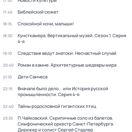
Новости культуры
17:30
Библейский сюжет
17:45
Спокойной ночи, малыши!
18:15
Кунсткамера. Вертикальный музей
. Сезон 1
. Серия
18:30
4-я
Следствие ведут знатоки: Несчастный случай
19:10
Роман в камне. Архитектурные шедевры мира
20:40
Дети Санчеса
21:10
Вначале было дело... или История русской
22:15
промышленности
. Серия 4-я
Тайны родословной гигантских птиц
22:40
П.Чайковский. Скрипичные соло из балетов.
23:35
Симфонический оркестр Санкт-Петербурга.
Дирижер и солист Сергей Стадлер