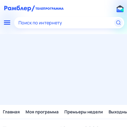
Поиск по интернету
Главная
Моя программа
Премьеры недели
Выходн