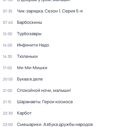
Чик-зарядка
. Сезон 1
. Серия 5-я
07:35
Барбоскины
07:40
Турбозавры
12:00
Инфинити Надо
14:00
Тюленьки
14:30
Ми-Ми-Мишки
17:00
Буква в деле
20:05
Спокойной ночи, малыши!
21:00
Шаранавты. Герои космоса
21:15
Карбот
22:30
Смешарики. Азбука дружбы народов
23:00