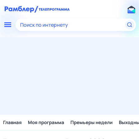
Поиск по интернету
Главная
Моя программа
Премьеры недели
Выходн