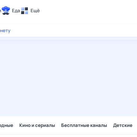
и
Еда
Ещё
Почта
рнету
ия и отдых
Поиск
Погода
ТВ-программа
и и тренды
 ситуации
 вместе
Помощь
одные
Кино и сериалы
Бесплатные каналы
Детские