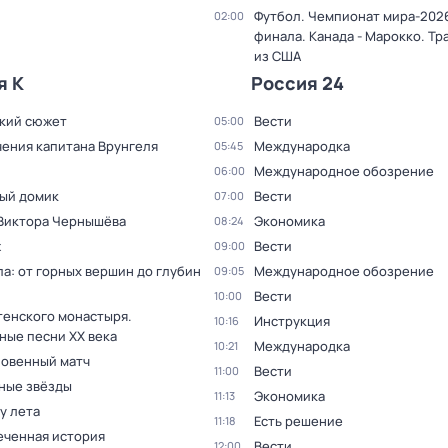
Футбол. Чемпионат мира-2026
02:00
финала. Канада - Марокко. Тр
из США
я К
Россия 24
кий сюжет
Вести
05:00
ения капитана Врунгеля
Международка
05:45
Международное обозрение
06:00
ый домик
Вести
07:00
 Виктора Чернышёва
Экономика
08:24
ж
Вести
09:00
а: от горных вершин до глубин
Международное обозрение
09:05
Вести
10:00
тенского монастыря.
Инструкция
10:16
ные песни XX века
Международка
10:21
овенный матч
Вести
11:00
ные звёзды
Экономика
11:13
 у лета
Есть решение
11:18
еченная история
Вести
12:00