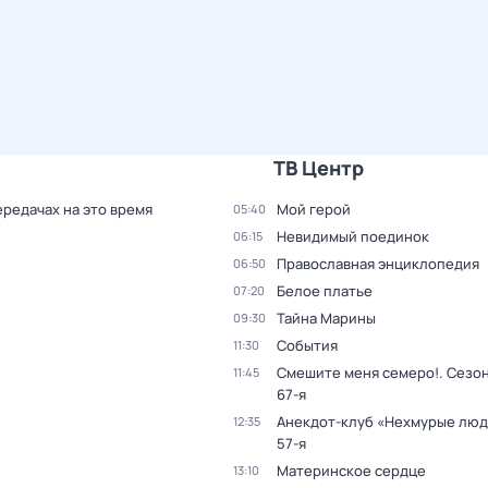
ТВ Центр
ередачах на это время
Мой герой
05:40
Невидимый поединок
06:15
Православная энциклопедия
06:50
Белое платье
07:20
Тайна Марины
09:30
События
11:30
Смешите меня семеро!
. Сезон
11:45
67-я
Анекдот-клуб «Нехмурые лю
12:35
57-я
Материнское сердце
13:10