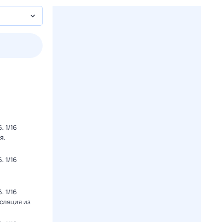
пт
1 авг,
сб
2 авг,
вс
3 авг,
пн
4 авг,
вт
Вчера
Сегод
 1/16
я.
 1/16
 1/16
нсляция из