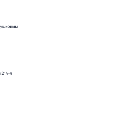
Пушковым
 214-я