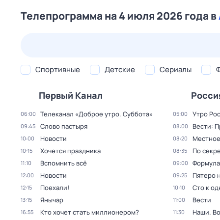
Телепрограмма на 4 июля 2026 года в
23 июл,
чт
24 июл,
пт
25 июл,
сб
26 июл,
вс
Спортивные
Детские
Сериалы
Первый Канал
Росси
Телеканал «Доброе утро. Суббота»
Утро Ро
06:00
05:00
Слово пастыря
Вести: 
09:45
08:00
Новости
Местное
10:00
08:20
Хочется праздника
По секре
10:15
08:35
Вспомнить всё
Формула
11:10
09:00
Новости
Пятеро 
12:00
09:25
Поехали!
Сто к о
12:15
10:10
Янычар
Вести
13:15
11:00
Кто хочет стать миллионером?
Наши. В
16:55
11:30