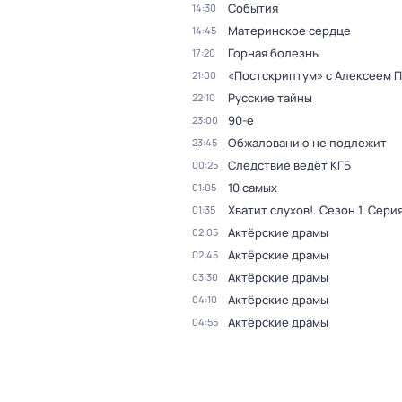
События
14:30
Материнское сердце
14:45
Горная болезнь
17:20
«Постскриптум» с Алексеем 
21:00
Русские тайны
22:10
90-е
23:00
Обжалованию не подлежит
23:45
Следствие ведёт КГБ
00:25
10 самых
01:05
Хватит слухов!
. Сезон 1
. Серия
01:35
Актёрские драмы
02:05
Актёрские драмы
02:45
Актёрские драмы
03:30
Актёрские драмы
04:10
Актёрские драмы
04:55