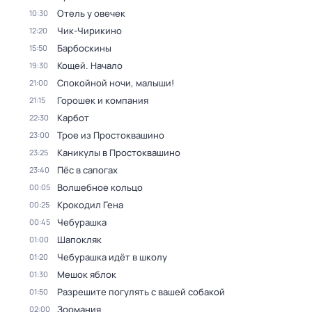
Отель у овечек
10:30
Чик-Чирикино
12:20
Барбоскины
15:50
Кощей. Начало
19:30
Спокойной ночи, малыши!
21:00
Горошек и компания
21:15
Карбот
22:30
Трое из Простоквашино
23:00
Каникулы в Простоквашино
23:25
Пёс в сапогах
23:40
Волшебное кольцо
00:05
Крокодил Гена
00:25
Чебурашка
00:45
Шапокляк
01:00
Чебурашка идёт в школу
01:20
Мешок яблок
01:30
Разрешите погулять с вашей собакой
01:50
Зоомания
02:00