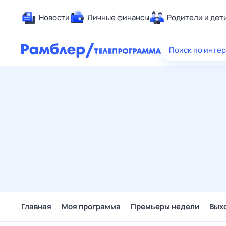
Новости
Личные финансы
Родители и дет
Здоровье
Поиск по инте
Развлечен
Дом и уют
Спорт
Карьера
Авто
Технологи
Жизненные
Сберегаем
Гороскопы
Главная
Моя программа
Премьеры недели
Вых