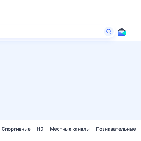
Спортивные
HD
Местные каналы
Познавательные