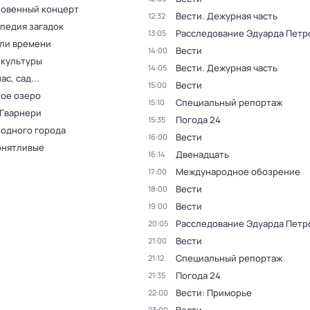
овенный концерт
Вести. Дежурная часть
12:32
педия загадок
Расследование Эдуарда Петр
13:05
ли времени
Вести
14:00
 культуры
Вести. Дежурная часть
14:05
ас, сад...
Вести
15:00
ое озеро
Специальный репортаж
15:10
 Гварнери
Погода 24
15:35
 одного города
Вести
16:00
онятливые
Двенадцать
16:14
Международное обозрение
17:00
Вести
18:00
Вести
19:00
Расследование Эдуарда Петр
20:05
Вести
21:00
Специальный репортаж
21:12
Погода 24
21:35
Вести: Приморье
22:00
23:00