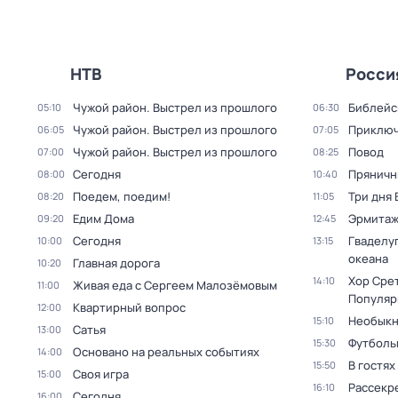
НТВ
Росси
Чужой район. Выстрел из прошлого
Библейс
05:10
06:30
Чужой район. Выстрел из прошлого
Приключ
06:05
07:05
Чужой район. Выстрел из прошлого
Повод
07:00
08:25
Сегодня
Пряничн
08:00
10:40
Поедем, поедим!
Три дня
08:20
11:05
Едим Дома
Эрмита
09:20
12:45
Сегодня
Гваделуп
10:00
13:15
океана
Главная дорога
10:20
Хор Сре
14:10
Живая еда с Сергеем Малозёмовым
11:00
Популяр
Квартирный вопрос
12:00
Необыкн
15:10
Сатья
13:00
Футболь
15:30
Основано на реальных событиях
14:00
В гостях
15:50
Своя игра
15:00
Рассекр
16:10
Сегодня
16:00