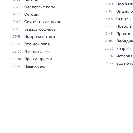
Необыкн
16:40
Следствие вели...
16:20
Энцикло
18:15
Сегодня
19:00
Свидете
18:45
Секрет на миллион
19:40
Новости
19:30
Звёзды сошлись
21:45
Прости н
19:45
Импровизаторы
23:15
Лебедин
22:05
Это мой папа
00:20
Квартет
00:00
Дачный ответ
02:00
История
02:25
Прошу, прости!
02:50
Все неп
04:27
Наших бьют
03:40