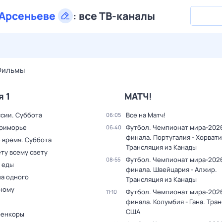
Арсеньеве
:
все ТВ-каналы
27 июл,
пн
28 июл,
вт
29 июл,
ср
30 июл,
чт
31 июл,
Фильмы
я 1
МАТЧ!
ссии. Суббота
Все на Матч!
06:05
Приморье
Футбол. Чемпионат мира-2026.
06:40
финала. Португалия - Хорвати
 время. Суббота
Трансляция из Канады
ту всему свету
Футбол. Чемпионат мира-2026.
08:55
 еды
финала. Швейцария - Алжир.
на одного
Трансляция из Канады
дному
Футбол. Чемпионат мира-2026.
11:10
финала. Колумбия - Гана. Тра
США
оенкоры