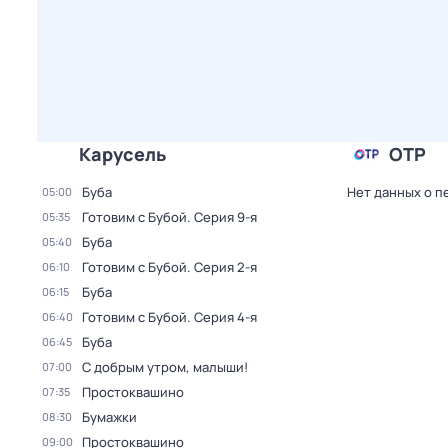
Карусель
ОТР
Буба
Нет данных о п
05:00
Готовим с Бубой
. Серия 9-я
05:35
Буба
05:40
Готовим с Бубой
. Серия 2-я
06:10
Буба
06:15
Готовим с Бубой
. Серия 4-я
06:40
Буба
06:45
С добрым утром, малыши!
07:00
Простоквашино
07:35
Бумажки
08:30
Простоквашино
09:00