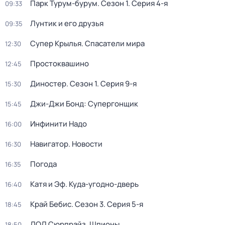
Парк Турум-бурум
. Сезон 1
. Серия 4-я
09:33
Лунтик и его друзья
09:35
Супер Крылья. Спасатели мира
12:30
Простоквашино
12:45
Диностер
. Сезон 1
. Серия 9-я
15:30
Джи-Джи Бонд: Супергонщик
15:45
Инфинити Надо
16:00
Навигатор. Новости
16:30
Погода
16:35
Катя и Эф. Куда-угодно-дверь
16:40
Край Бебис
. Сезон 3
. Серия 5-я
18:45
ЛОЛ Сюрпрайз. Шпионы
18:50