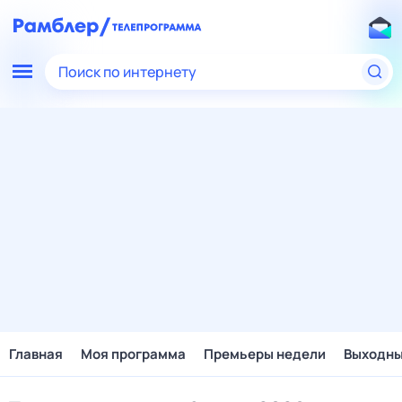
Поиск по интернету
Главная
Моя программа
Премьеры недели
Выходн