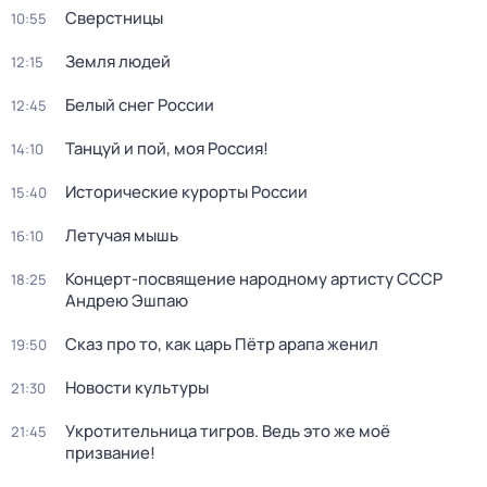
Сверстницы
10:55
Земля людей
12:15
Белый снег России
12:45
Танцуй и пой, моя Россия!
14:10
Исторические курорты России
15:40
Летучая мышь
16:10
Концерт-посвящение народному артисту СССР
18:25
Андрею Эшпаю
Сказ про то, как царь Пётр арапа женил
19:50
Новости культуры
21:30
Укротительница тигров. Ведь это же моё
21:45
призвание!