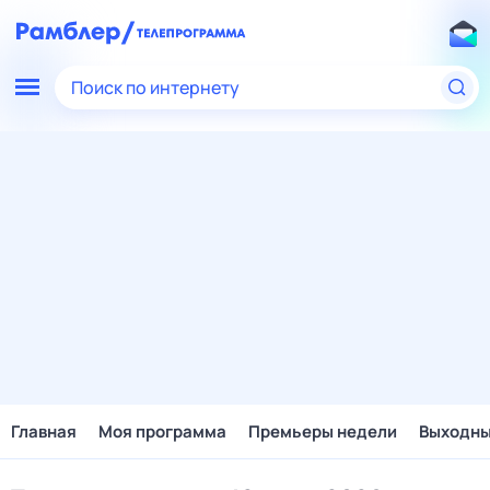
Поиск по интернету
Главная
Моя программа
Премьеры недели
Выходн