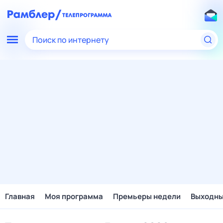
Поиск по интернету
Главная
Моя программа
Премьеры недели
Выходн