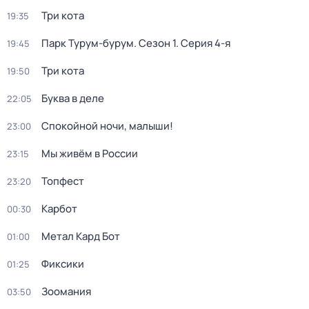
Три кота
19:35
Парк Турум-бурум
. Сезон 1
. Серия 4-я
19:45
Три кота
19:50
Буква в деле
22:05
Спокойной ночи, малыши!
23:00
Мы живём в России
23:15
Топфест
23:20
Карбот
00:30
Метал Кард Бот
01:00
Фиксики
01:25
Зоомания
03:50