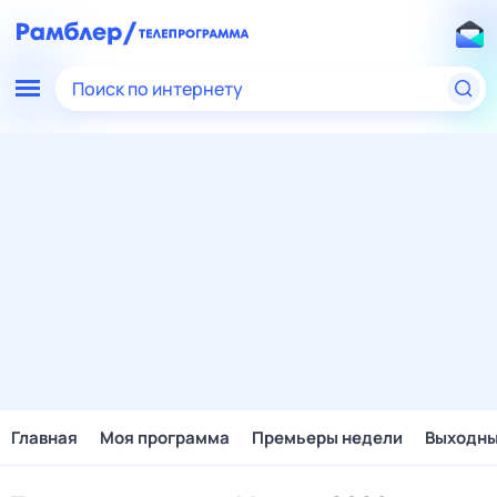
Поиск по интернету
Главная
Моя программа
Премьеры недели
Выходн