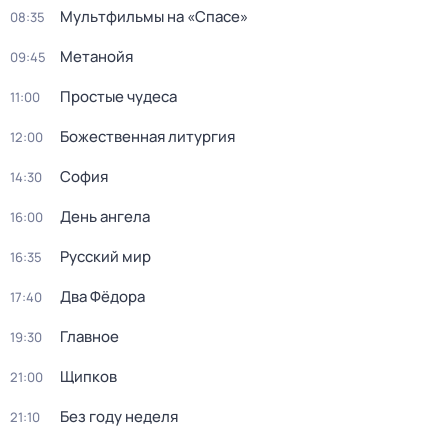
Мультфильмы на «Спасе»
08:35
Метанойя
09:45
Простые чудеса
11:00
Божeственная литуpгия
12:00
София
14:30
День ангела
16:00
Русский мир
16:35
Два Фёдора
17:40
Главное
19:30
Щипков
21:00
Без году неделя
21:10