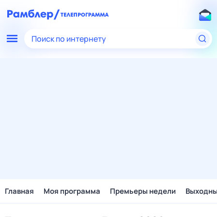
Поиск по интернету
Главная
Моя программа
Премьеры недели
Выходн