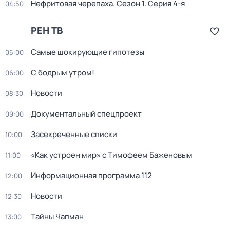
Нефритовая черепаха
. Сезон 1
. Серия 4-я
04:50
РЕН ТВ
Самые шoкиpующие гипотезы
05:00
С бодрым утром!
06:00
Новости
08:30
Докyментальный cпецпроект
09:00
Заcекрeченные списки
10:00
«Как устроен мир» с Тимофеем Баженовым
11:00
Информационная программа 112
12:00
Новости
12:30
Тaйны Чапман
13:00