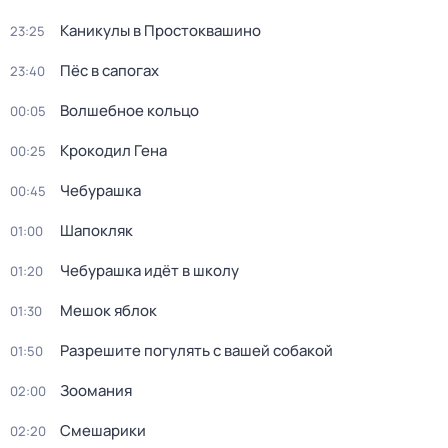
Каникулы в Простоквашино
23:25
Пёс в сапогах
23:40
Волшебное кольцо
00:05
Крокодил Гена
00:25
Чебурашка
00:45
Шапокляк
01:00
Чебурашка идёт в школу
01:20
Мешок яблок
01:30
Разрешите погулять с вашей собакой
01:50
Зоомания
02:00
Смешарики
02:20