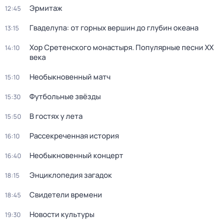
Эрмитаж
12:45
Гваделупа: от горных вершин до глубин океана
13:15
Хор Сретенского монастыря. Популярные песни XX
14:10
века
Необыкновенный матч
15:10
Футбольные звёзды
15:30
В гостях у лета
15:50
Рассекреченная история
16:10
Необыкновенный концерт
16:40
Энциклопедия загадок
18:15
Свидетели времени
18:45
Новости культуры
19:30