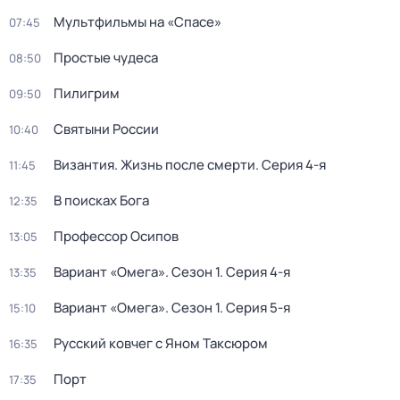
Мультфильмы на «Спасе»
07:45
Простые чудеса
08:50
Пилигрим
09:50
Святыни России
10:40
Византия. Жизнь после смерти
. Серия 4-я
11:45
В поисках Бога
12:35
Пpофессор Осипoв
13:05
Вариант «Омега»
. Сезон 1
. Серия 4-я
13:35
Вариант «Омега»
. Сезон 1
. Серия 5-я
15:10
Русский ковчег с Яном Таксюром
16:35
Порт
17:35