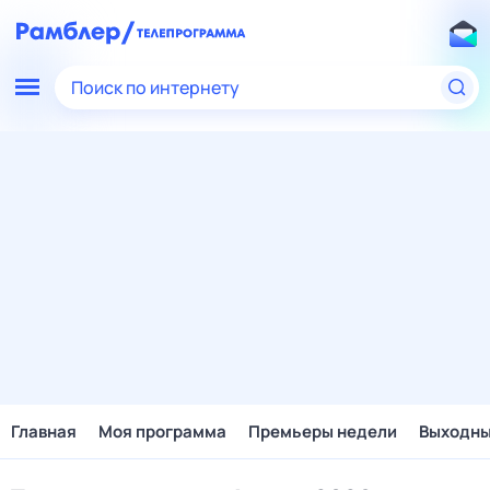
Поиск по интернету
Главная
Моя программа
Премьеры недели
Выходн