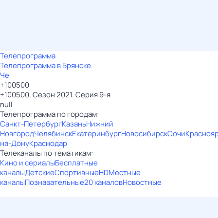
Телепрограмма
Телепрограмма в Брянске
Че
+100500
+100500. Сезон 2021. Серия 9-я
null
Телепрограмма по городам:
Санкт-Петербург
Казань
Нижний
Новгород
Челябинск
Екатеринбург
Новосибирск
Сочи
Красноя
на-Дону
Краснодар
Телеканалы по тематикам:
Кино и сериалы
Бесплатные
каналы
Детские
Спортивные
HD
Местные
каналы
Познавательные
20 каналов
Новостные