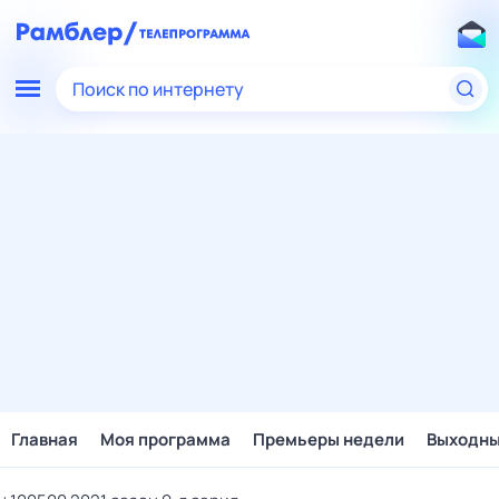
Поиск по интернету
Главная
Моя программа
Премьеры недели
Выходн