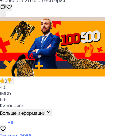
+100500 2021 сезон 9-я серия
1
2
1
4.5
IMDb
5.5
Кинопоиск
Больше информации
Че
Завтра в 06:55