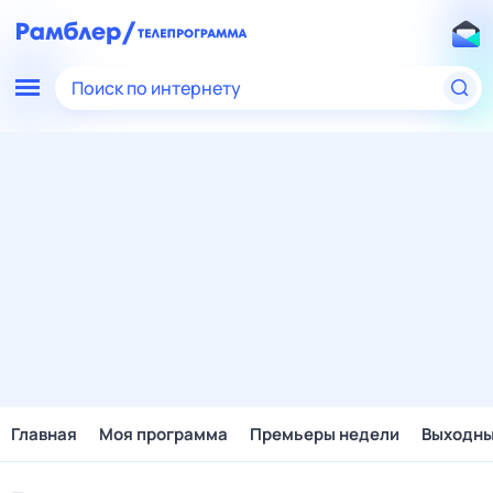
Поиск по интернету
Главная
Моя программа
Премьеры недели
Выходн