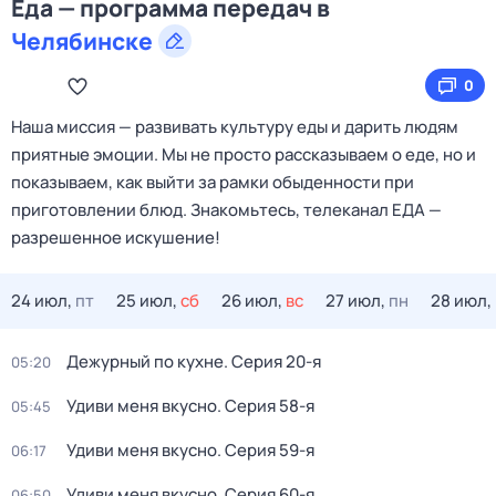
Еда — программа передач в
Челябинске
0
Наша миссия — развивать культуру еды и дарить людям
приятные эмоции. Мы не просто рассказываем о еде, но и
показываем, как выйти за рамки обыденности при
приготовлении блюд. Знакомьтесь, телеканал ЕДА —
разрешенное искушение!
24 июл,
пт
25 июл,
сб
26 июл,
вс
27 июл,
пн
28 июл,
Дежурный по кухне
. Серия 20-я
05:20
Удиви меня вкусно
. Серия 58-я
05:45
Удиви меня вкусно
. Серия 59-я
06:17
Удиви меня вкусно
. Серия 60-я
06:50