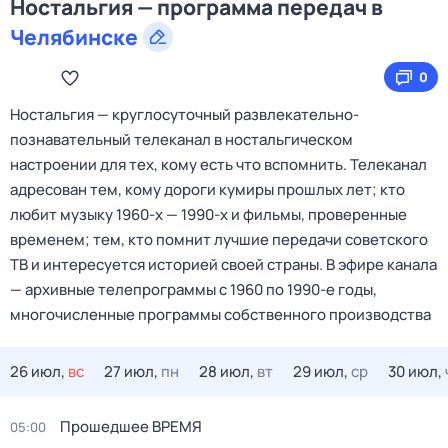
Ностальгия — программа передач в
Челябинске
0
Ностальгия — круглосуточный развлекательно-
познавательный телеканал в ностальгическом
настроении для тех, кому есть что вспомнить. Телеканал
адресован тем, кому дороги кумиры прошлых лет; кто
любит музыку 1960-х — 1990-х и фильмы, проверенные
временем; тем, кто помнит лучшие передачи советского
ТВ и интересуется историей своей страны. В эфире канала
— архивные телепрограммы с 1960 по 1990-е годы,
многочисленные программы собственного производства
26 июл,
вс
27 июл,
пн
28 июл,
вт
29 июл,
ср
30 июл,
Прошедшее ВРЕМЯ
05:00