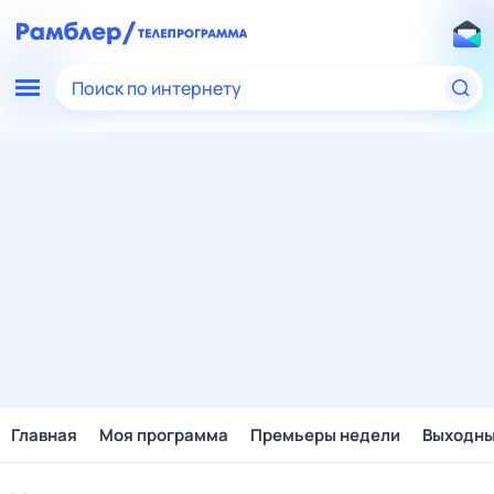
Поиск по интернету
Главная
Моя программа
Премьеры недели
Выходн