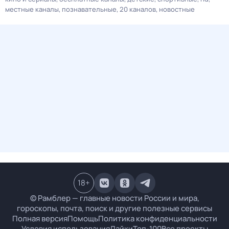
местные каналы
познавательные
20 каналов
новостные
18
+
© Рамблер — главные новости России и мира,
гороскопы, почта, поиск и другие полезные сервисы
Полная версия
Помощь
Политика конфиденциальности
Условия использования
Лайки
Топ-100
Все проекты