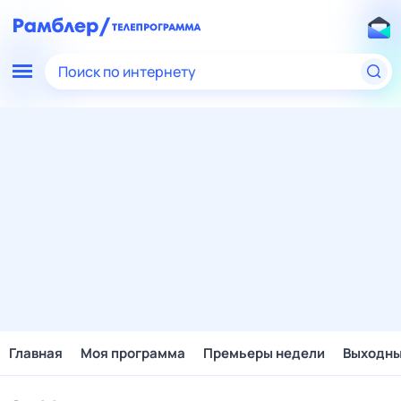
Поиск по интернету
Главная
Моя программа
Премьеры недели
Выходн