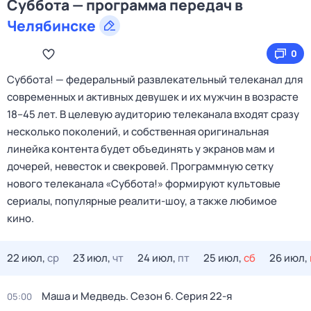
Суббота — программа передач в
Челябинске
0
Cуббота! — федеральный развлекательный телеканал для
современных и активных девушек и их мужчин в возрасте
18–45 лет. В целевую аудиторию телеканала входят сразу
несколько поколений, и собственная оригинальная
линейка контента будет объединять у экранов мам и
дочерей, невесток и свекровей. Программную сетку
нового телеканала «Суббота!» формируют культовые
сериалы, популярные реалити-шоу, а также любимое
кино.
22 июл,
ср
23 июл,
чт
24 июл,
пт
25 июл,
сб
26 июл,
Маша и Медведь
. Сезон 6
. Серия 22-я
05:00