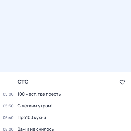
СТС
100 мест, гдe поеcть
05:00
С лёгким утром!
05:50
Про100 кухня
06:40
Вам и не снилось
08:00