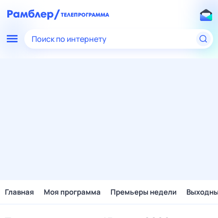
Поиск по интернету
Главная
Моя программа
Премьеры недели
Выходн