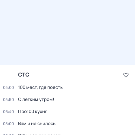
СТС
100 мест, где поесть
05:00
С лёгким утром!
05:50
Про100 кухня
06:40
Вaм и не снилоcь
08:00