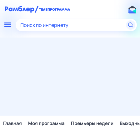
Поиск по интернету
Главная
Моя программа
Премьеры недели
Выходн