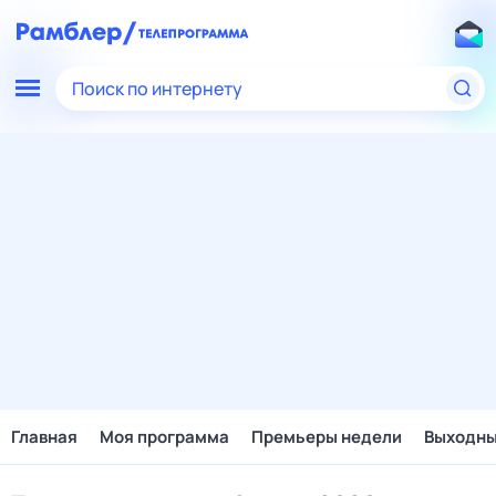
Поиск по интернету
Главная
Моя программа
Премьеры недели
Выходн