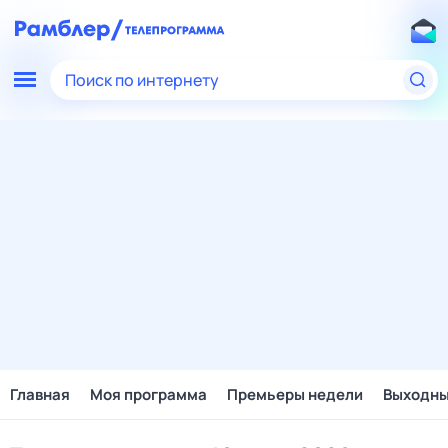
Поиск по интернету
Главная
Моя программа
Премьеры недели
Выходн