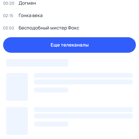
Догмен
00:20
Гонка века
02:15
Бесподобный мистер Фокс
03:50
Еще телеканалы