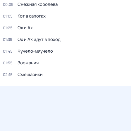
Снежная королева
00:05
Кот в сапогах
01:05
Ох и Ах
01:25
Ох и Ах идут в поход
01:35
Чучело-мяучело
01:45
Зоомания
01:55
Смешарики
02:15