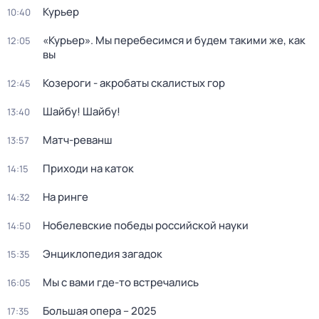
Курьер
10:40
«Курьер». Мы перебесимся и будем такими же, как
12:05
вы
Козероги - акробаты скалистых гор
12:45
Шайбу! Шайбу!
13:40
Матч-реванш
13:57
Приходи на каток
14:15
На ринге
14:32
Нобелевские победы российской науки
14:50
Энциклопедия загадок
15:35
Мы с вами где-то встречались
16:05
Большая опера – 2025
17:35