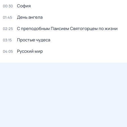
София
00:30
День ангела
01:45
С преподобным Паисием Святогорцем по жизни
02:25
Простые чудеса
03:15
Русский мир
04:05