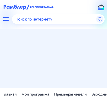
Поиск по интернету
Главная
Моя программа
Премьеры недели
Выходн