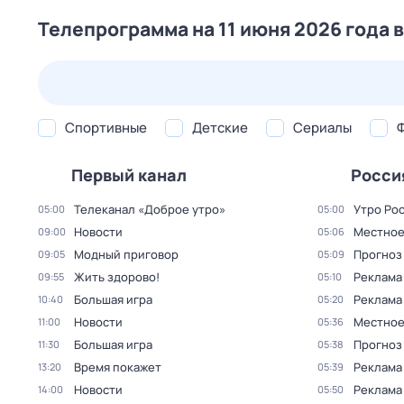
Телепрограмма на 11 июня 2026 года 
24 июл,
пт
25 июл,
сб
26 июл,
вс
27 июл,
пн
Спортивные
Детские
Сериалы
Первый канал
Росси
Телеканал «Доброе утро»
Утро Ро
05:00
05:00
Новости
Местное
09:00
05:06
Модный приговор
Прогноз
09:05
05:09
Жить здорово!
Реклама
09:55
05:10
Большая игра
Реклама
10:40
05:20
Новости
Местное
11:00
05:36
Большая игра
Прогноз
11:30
05:38
Время покажет
Реклама
13:20
05:39
Новости
Реклама
14:00
05:50