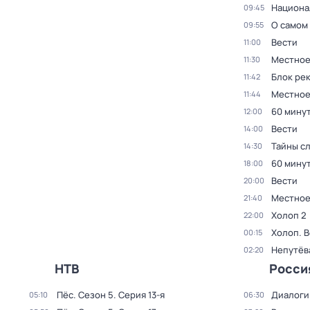
Национа
09:45
О самом
09:55
Вести
11:00
Местное
11:30
Блок ре
11:42
Местное
11:44
60 мину
12:00
Вести
14:00
Тайны с
14:30
60 мину
18:00
Вести
20:00
Местное
21:40
Холоп 2
22:00
Холоп. 
00:15
Непутёв
02:20
НТВ
Росси
Пёс
. Сезон 5
. Серия 13-я
Диалоги
05:10
06:30