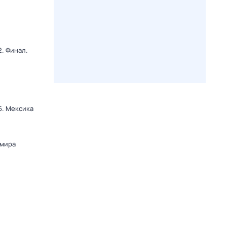
. Финал.
6. Мексика
и
 мира