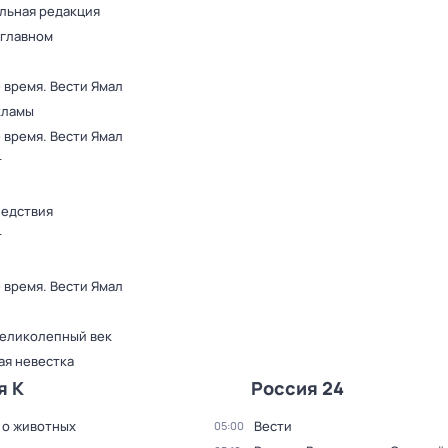
льная редакция
 главном
 время. Вести Ямал
кламы
 время. Вести Ямал
т
ледствия
т
 время. Вести Ямал
Великолепный век
ая невестка
я К
Россия 24
 о животных
Вести
05:00