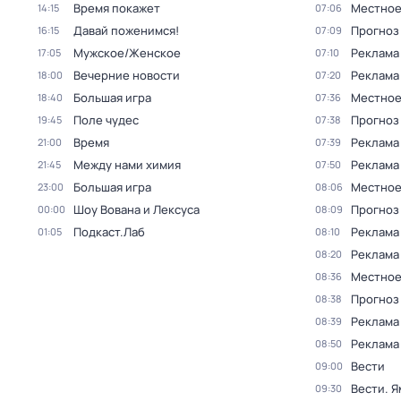
Время покажет
Местное
14:15
07:06
Давай поженимся!
Прогноз
16:15
07:09
Мужское/Женское
Реклама
17:05
07:10
Вечерние новости
Реклама
18:00
07:20
Большая игра
Местное
18:40
07:36
Поле чудес
Прогноз
19:45
07:38
Время
Реклама
21:00
07:39
Между нами химия
Реклама
21:45
07:50
Большая игра
Местное
23:00
08:06
Шоу Вована и Лексуса
Прогноз
00:00
08:09
Подкаст.Лаб
Реклама
01:05
08:10
Реклама
08:20
Местное
08:36
Прогноз
08:38
Реклама
08:39
Реклама
08:50
Вести
09:00
Вести. Я
09:30