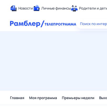
Новости
Личные финансы
Родители и дет
Здоровье
Поиск по инте
Развлечен
Дом и уют
Спорт
Карьера
Авто
Технологи
Жизненные
Сберегаем
Гороскопы
Главная
Моя программа
Премьеры недели
Вых