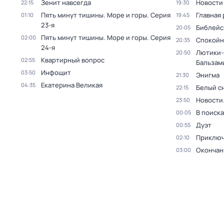
Зенит навсегда
Новости
22:15
19:30
Пять минут тишины. Море и горы
. Серия
Главная 
01:10
19:45
23-я
Библейс
20:05
Пять минут тишины. Море и горы
. Серия
02:00
Спокойн
20:35
24-я
Лютики-
20:50
Квартирный вопрос
02:55
Бальзам
Инфощит
03:50
Энигма
21:30
Екатерина Великая
04:35
Белый с
22:15
Новости
23:50
В поиск
00:05
Дуэт
00:55
Приключ
02:10
Окончан
03:00