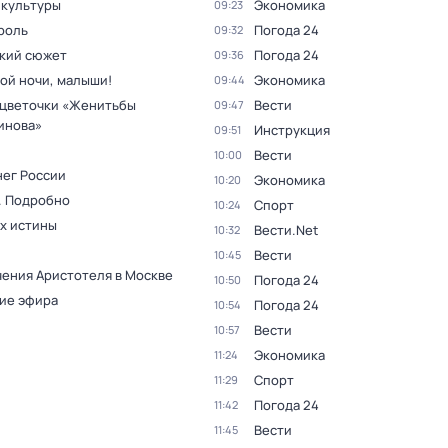
 культуры
Экономика
09:23
роль
Погода 24
09:32
кий сюжет
Погода 24
09:36
ой ночи, малыши!
Экономика
09:44
цветочки «Женитьбы
Вести
09:47
инова»
Инструкция
09:51
Вести
10:00
нег России
Экономика
10:20
. Подробно
Спорт
10:24
ах истины
Вести.Net
10:32
Вести
10:45
ения Аристотеля в Москве
Погода 24
10:50
ие эфира
Погода 24
10:54
Вести
10:57
Экономика
11:24
Спорт
11:29
Погода 24
11:42
Вести
11:45