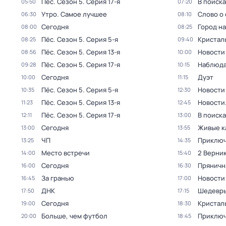
Пёс
. Сезон 5
. Серия 17-я
В поиск
05:50
07:20
Утро. Самое лучшее
Слово о 
06:30
08:10
Сегодня
Город н
08:00
08:25
Пёс
. Сезон 5
. Серия 5-я
Кристал
08:25
09:40
Пёс
. Сезон 5
. Серия 13-я
Новости
08:56
10:00
Пёс
. Сезон 5
. Серия 17-я
Наблюда
09:28
10:15
Сегодня
Дуэт
10:00
11:15
Пёс
. Сезон 5
. Серия 5-я
Новости
10:35
12:30
Пёс
. Сезон 5
. Серия 13-я
Новости
11:23
12:45
Пёс
. Сезон 5
. Серия 17-я
В поиск
12:11
13:00
Сегодня
Живые к
13:00
13:55
ЧП
Приключ
13:25
14:35
Место встречи
2 Верник
14:00
15:40
Сегодня
Пряничн
16:00
16:30
За гранью
Новости
16:45
17:00
ДНК
Шедевры
17:50
17:15
Сегодня
Кристал
19:00
18:30
Больше, чем футбол
Приключ
20:00
18:45