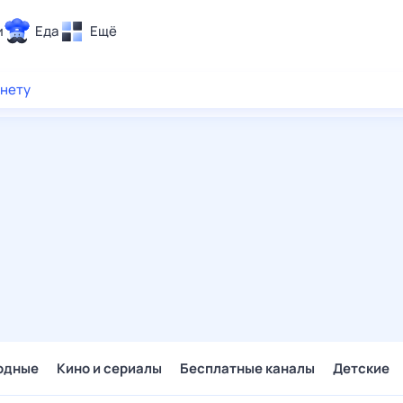
и
Еда
Ещё
Почта
рнету
ия и отдых
Поиск
Погода
ТВ-программа
и и тренды
 ситуации
 вместе
Помощь
одные
Кино и сериалы
Бесплатные каналы
Детские