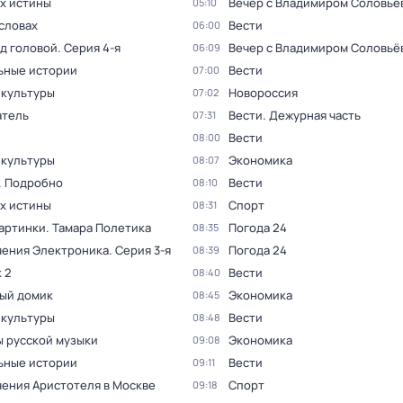
ах истины
Вечер с Владимиром Соловьё
05:10
словах
Вести
06:00
ад головой
. Серия 4-я
Вечер с Владимиром Соловьё
06:09
ьные истории
Вести
07:00
 культуры
Новороссия
07:02
тель
Вести. Дежурная часть
07:31
Вести
08:00
 культуры
Экономика
08:07
. Подробно
Вести
08:10
ах истины
Спорт
08:31
артинки. Тамара Полетика
Погода 24
08:35
ения Электроника
. Серия 3-я
Погода 24
08:39
 2
Вести
08:40
ый домик
Экономика
08:45
 культуры
Вести
08:48
 русской музыки
Экономика
09:08
ьные истории
Вести
09:11
ения Аристотеля в Москве
Спорт
09:18