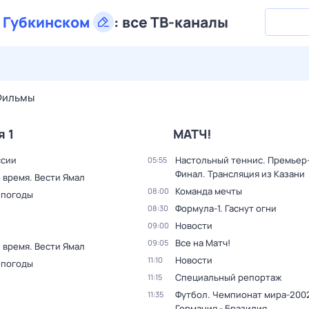
в
Губкинском
:
все ТВ-каналы
28 июл,
вт
29 июл,
ср
30 июл,
чт
31 июл,
пт
1 авг,
сб
Фильмы
я 1
МАТЧ!
ссии
Настольный теннис. Премьер-
05:55
Финал. Трансляция из Казани
 время. Вести Ямал
Команда мечты
08:00
 погоды
Формула-1. Гаснут огни
08:30
Новости
09:00
Все на Матч!
09:05
 время. Вести Ямал
Новости
11:10
 погоды
Специальный репортаж
11:15
Футбол. Чемпионат мира-2002
11:35
Германия - Бразилия