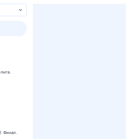
2 авг,
вс
3 авг,
пн
4 авг,
вт
5 авг,
ср
Вчера
Сегодня
лига.
. Финал.