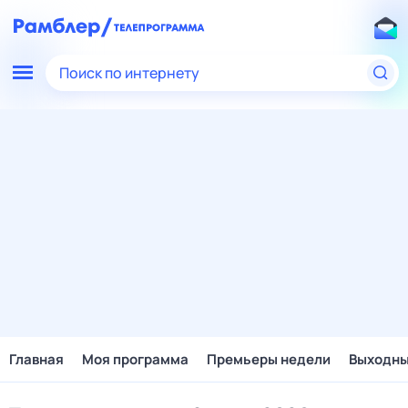
Поиск по интернету
Главная
Моя программа
Премьеры недели
Выходн