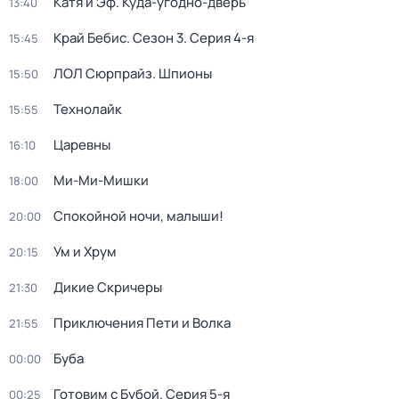
Катя и Эф. Куда-угодно-дверь
13:40
Край Бебис
. Сезон 3
. Серия 4-я
15:45
ЛОЛ Сюрпрайз. Шпионы
15:50
Технолайк
15:55
Царевны
16:10
Ми-Ми-Мишки
18:00
Спокойной ночи, малыши!
20:00
Ум и Хрум
20:15
Дикие Скричеры
21:30
Приключения Пети и Волка
21:55
Буба
00:00
Готовим с Бубой
. Серия 5-я
00:25