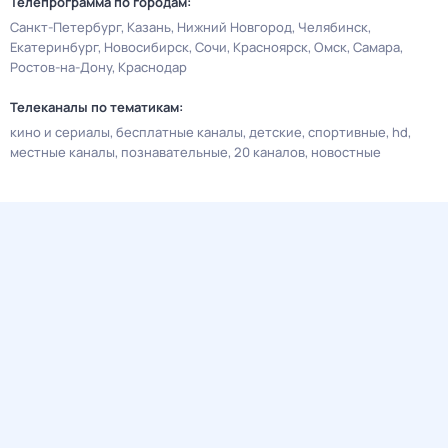
Телепрограмма по городам:
Санкт-Петербург
Казань
Нижний Новгород
Челябинск
Екатеринбург
Новосибирск
Сочи
Красноярск
Омск
Самара
Ростов-на-Дону
Краснодар
Телеканалы по тематикам:
кино и сериалы
бесплатные каналы
детские
спортивные
hd
местные каналы
познавательные
20 каналов
новостные