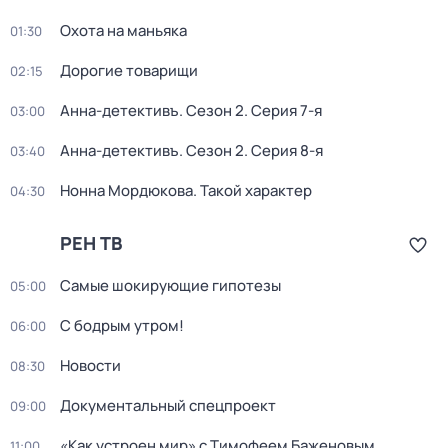
Охота на маньяка
01:30
Дорогие товарищи
02:15
Анна-детективъ
. Сезон 2
. Серия 7-я
03:00
Анна-детективъ
. Сезон 2
. Серия 8-я
03:40
Нонна Мордюкова. Такой характер
04:30
РЕН ТВ
Самые шoкиpующие гипотезы
05:00
С бодрым утром!
06:00
Новости
08:30
Докyментальный cпецпроект
09:00
«Как устроен мир» с Тимофеем Баженовым
11:00