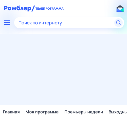
Поиск по интернету
Главная
Моя программа
Премьеры недели
Выходн