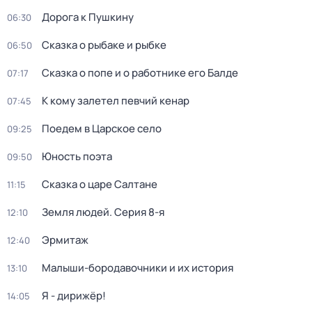
Дорога к Пушкину
06:30
Сказка о рыбаке и рыбке
06:50
Сказка о попе и о работнике его Балде
07:17
К кому залетел певчий кенар
07:45
Поедем в Царское село
09:25
Юность поэта
09:50
Сказка о царе Салтане
11:15
Земля людей
. Серия 8-я
12:10
Эрмитаж
12:40
Малыши-бородавочники и их история
13:10
Я - дирижёр!
14:05