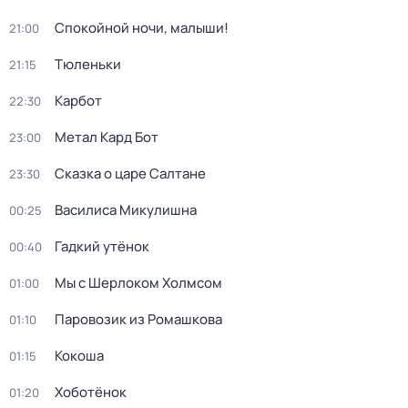
Спокойной ночи, малыши!
21:00
Тюленьки
21:15
Карбот
22:30
Метал Кард Бот
23:00
Сказка о царе Салтане
23:30
Василиса Микулишна
00:25
Гадкий утёнок
00:40
Мы с Шерлоком Холмсом
01:00
Паровозик из Ромашкова
01:10
Кокоша
01:15
Хоботёнок
01:20