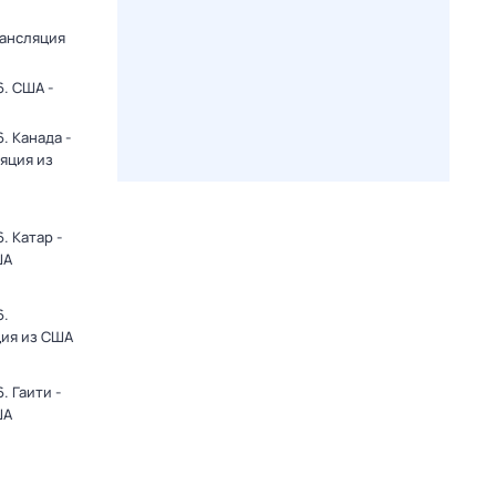
рансляция
. США -
. Канада -
яция из
. Катар -
ША
6.
ция из США
 Гаити -
ША