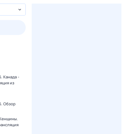
пт
1 авг,
сб
2 авг,
вс
3 авг,
пн
4 авг,
вт
Вчера
Сегод
. Канада -
яция из
6. Обзор
 Женщины.
рансляция