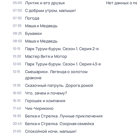
Лунтик и его друзья
Нет данных о п
05:00
С добрым утром, малыши!
07:00
Погода
07:30
Маша и Медведь
07:35
Бумажки
08:25
Маша и Медведь
08:50
Парк Турум-бурум
. Сезон 1
. Серия 2-я
10:15
Мастер Витя и Мотор
10:20
Парк Турум-бурум
. Сезон 1
. Серия 43-я
12:00
Смешарики. Легенда о золотом
12:15
драконе
Сказочный патруль. Дорога домой
13:35
Что, зачем и почему?
16:00
Горошек и компания
16:10
Чик-Чирикино
17:40
Белка и Стрелка. Лунные приключения
19:30
Белка и Стрелка. Озорная семейка
20:45
Спокойной ночи, малыши!
21:00