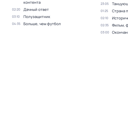
контента
Танцующ
23:05
Дачный ответ
02:20
Страна 
01:25
Полузащитник
03:10
Историч
02:10
Больше, чем футбол
04:35
Фильм, 
02:35
Окончан
03:00