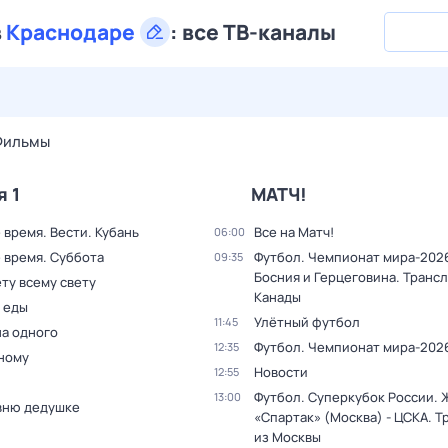
в
Краснодаре
:
все ТВ-каналы
27 июл,
пн
28 июл,
вт
29 июл,
ср
30 июл,
чт
31 июл,
Фильмы
я 1
МАТЧ!
время. Вести. Кубань
Все на Матч!
06:00
 время. Суббота
Футбол. Чемпионат мира-2026
09:35
Босния и Герцеговина. Трансл
ту всему свету
Канады
 еды
Улётный футбол
11:45
на одного
Футбол. Чемпионат мира-202
12:35
дному
Новости
12:55
Футбол. Суперкубок России.
13:00
вню дедушке
«Спартак» (Москва) - ЦСКА. Т
из Москвы