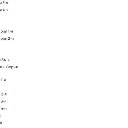
я 3-я
я 4-я
ерия 1-я
ерия 2-я
я 64-я
ди»
. Серия
 1-я
 2-я
 3-я
 4-я
я
-я