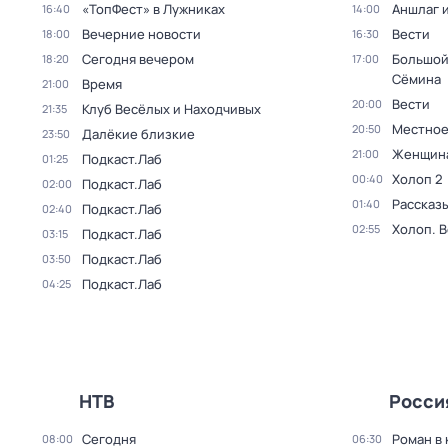
«ТопФест» в Лужниках
Аншлаг 
16:40
14:00
Вечерние новости
Вести
18:00
16:30
Сегодня вечером
Большой
18:20
17:00
Сёмина
Время
21:00
Вести
20:00
Клуб Весёлых и Находчивых
21:35
Местное 
20:50
Далёкие близкие
23:50
Женщина
21:00
Подкаст.Лаб
01:25
Холоп 2
00:40
Подкаст.Лаб
02:00
Рассказы
01:40
Подкаст.Лаб
02:40
Холоп. 
02:55
Подкаст.Лаб
03:15
Подкаст.Лаб
03:50
Подкаст.Лаб
04:25
НТВ
Росси
Сегодня
Роман в
08:00
06:30