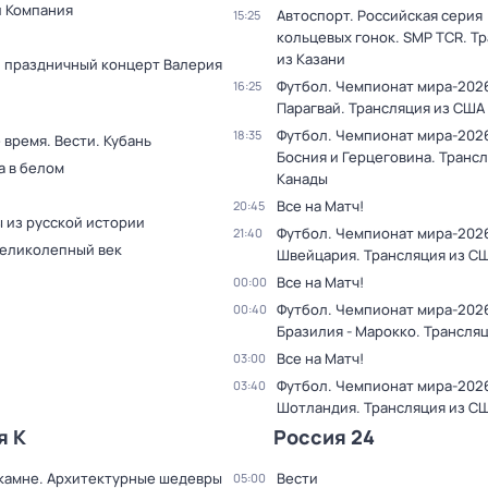
и Компания
Автоспорт. Российская серия
15:25
кольцевых гонок. SMP TCR. Т
из Казани
 праздничный концерт Валерия
Футбол. Чемпионат мира-2026
16:25
Парагвай. Трансляция из США
Футбол. Чемпионат мира-2026
18:35
время. Вести. Кубань
Босния и Герцеговина. Трансл
 в белом
Канады
Все на Матч!
20:45
 из русской истории
Футбол. Чемпионат мира-2026
21:40
Великолепный век
Швейцария. Трансляция из С
Все на Матч!
00:00
Футбол. Чемпионат мира-202
00:40
Бразилия - Марокко. Трансля
Все на Матч!
03:00
Футбол. Чемпионат мира-2026.
03:40
Шотландия. Трансляция из С
я К
Россия 24
 камне. Архитектурные шедевры
Вести
05:00