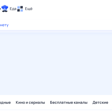
и
Еда
Ещё
Почта
рнету
ия и отдых
Поиск
Погода
ТВ-программа
и и тренды
 ситуации
 вместе
Помощь
одные
Кино и сериалы
Бесплатные каналы
Детские