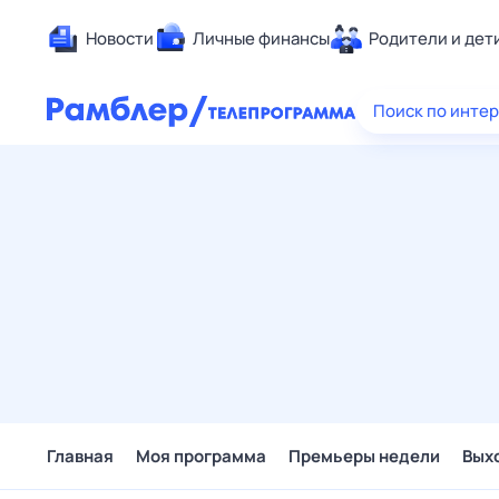
Новости
Личные финансы
Родители и дет
Здоровье
Поиск по инте
Развлечен
Дом и уют
Спорт
Карьера
Авто
Технологи
Жизненные
Сберегаем
Гороскопы
Главная
Моя программа
Премьеры недели
Вых