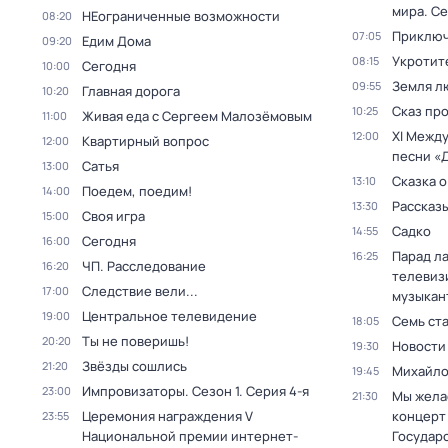
мира
. Се
НЕограниченные возможности
08:20
Приключ
07:05
Едим Дома
09:20
Укротит
08:15
Сегодня
10:00
Земля л
09:55
Главная дорога
10:20
Сказ про
10:25
Живая еда с Сергеем Малозёмовым
11:00
XI Межд
12:00
Квартирный вопрос
12:00
песни «
Сатья
13:00
Сказка о
13:10
Поедем, поедим!
14:00
Рассказы
13:30
Своя игра
15:00
Садко
14:55
Сегодня
16:00
Парад л
16:25
ЧП. Расследование
16:20
телевиз
Следствие вели...
17:00
музыкан
Центральное телевидение
19:00
Семь ст
18:05
Ты не поверишь!
20:20
Новости
19:30
Звёзды сошлись
21:20
Михайло
19:45
Импровизаторы
. Сезон 1
. Серия 4-я
23:00
Мы жела
21:30
Церемония награждения V
концерт
23:55
Национальной премии интернет-
Государ