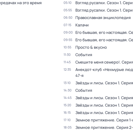
ередачах на это время
Взгляд русалки
. Сезон 1
. Сери
05:10
Взгляд русалки
. Сезон 1
. Сери
05:55
Православная энциклопедия
06:50
Калачи
07:15
Его бывшая, его настоящая
. С
09:00
Его бывшая, его настоящая
. С
09:55
Просто & вкусно
10:55
События
11:30
Смешите меня семеро!
. Сери
11:45
Анекдот-клуб «Нехмурые лю
12:35
47-я
Звёзды и лисы
. Сезон 1
. Серия
13:10
События
14:30
Звёзды и лисы
. Сезон 1
. Серия
14:45
Звёзды и лисы
. Сезон 1
. Серия
15:20
Звёзды и лисы
. Сезон 1
. Серия
16:15
Земное притяжение
. Серия 1-
17:10
Земное притяжение
. Серия 2
18:05