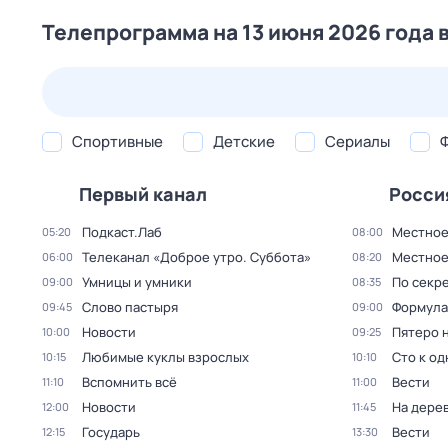
Телепрограмма на 13 июня 2026 года 
23 июл,
чт
24 июл,
пт
25 июл,
сб
26 июл,
вс
Спортивные
Детские
Сериалы
Первый канал
Росси
Подкаст.Лаб
Местное 
05:20
08:00
Телеканал «Доброе утро. Суббота»
Местное
06:00
08:20
Умницы и умники
По секре
09:00
08:35
Слово пастыря
Формула
09:45
09:00
Новости
Пятеро 
10:00
09:25
Любимые куклы взрослых
Сто к о
10:15
10:10
Вспомнить всё
Вести
11:10
11:00
Новости
На дере
12:00
11:45
Государь
Вести
12:15
13:30