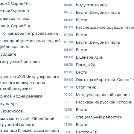
зон 1
. Серия 11-я
Индустрия кино
05:10
ения Буратино
Вести. Дежурная часть
05:32
ельница тигров
Вести
06:00
юдей
. Серия 9-я
Расследование Эдуарда Петр
06:02
 то, как царь Пётр арапа женил
Вести
07:00
ународный фестиваль народной
Вести. Дежурная часть
07:08
Добровидение»
Вести
08:00
 солдате
В центре Азии
08:08
 из русской истории
Погода 24
08:36
Вести
09:00
ауреатов XXVI Международного
Охота на оборотней
. Сезон 1
.
09:09
ионного конкурса юных
Стоп Фейк
09:38
тов «Щелкунчик»
Международное обозрение
10:00
ариков и одна девушка
Рассказы из русской истории
11:00
 культуры
Вести
12:00
 Ломоносов
Специальный репортаж
12:11
ем счастья вам!. Юбилейный
 группы «Цветы» в
Вести
13:00
ственном Кремлёвском дворце
Бесогон ТВ
13:10