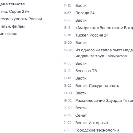
ая в темноте
Вести
14:12
птиц
. Серия 29-я
Погода 24
14:37
еские курорты России
Вести
15:00
фильм, фильм
«Америка» с Валентином Бог
15:16
ие эфира
Tucker. Россия 24
15:38
Вести
16:00
Из одного металла льют медал
16:02
медаль за труд - Мамонтов
Вести
17:00
Бесогон ТВ
17:10
Вести
18:12
Вести. Дежурная часть
18:22
Вести
19:00
Расследование Эдуарда Петр
19:02
Вести
20:00
Сенат
20:06
Вести. Интервью
21:00
Городские технологии
21:15