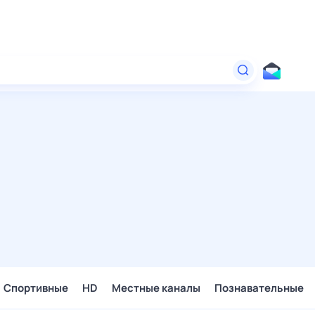
Спортивные
HD
Местные каналы
Познавательные