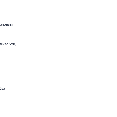
дановым
ь за бой,
ова