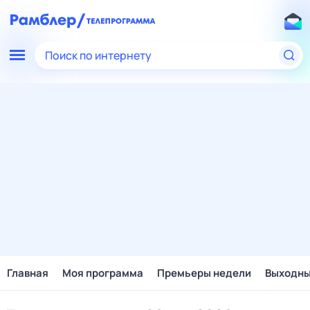
Поиск по интернету
Главная
Моя программа
Премьеры недели
Выходн