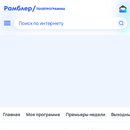
Поиск по интернету
Главная
Моя программа
Премьеры недели
Выходн