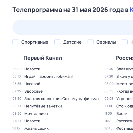
Телепрограмма на 31 мая 2026 года в
24 июл,
пт
25 июл,
сб
26 июл,
вс
27 июл,
пн
Спортивные
Детские
Сериалы
Первый Канал
Росси
Новости
Злая шу
06:00
05:35
Играй, гармонь любимая!
В кругу 
06:10
07:20
Часовой
Местное
06:55
08:00
Здоровье
«Когда 
07:25
08:35
Золотая коллекция Союзмультфильма
Утрення
08:30
09:25
Непутёвые заметки
Сто к о
09:10
10:10
Мечталлион
Вести
09:30
11:00
Новости
Рассказы
10:00
11:50
Жизнь своих
Фестива
10:15
12:45