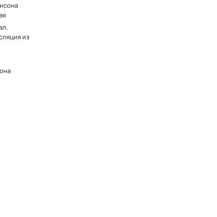
лисона
ая
ал.
сляция из
зона