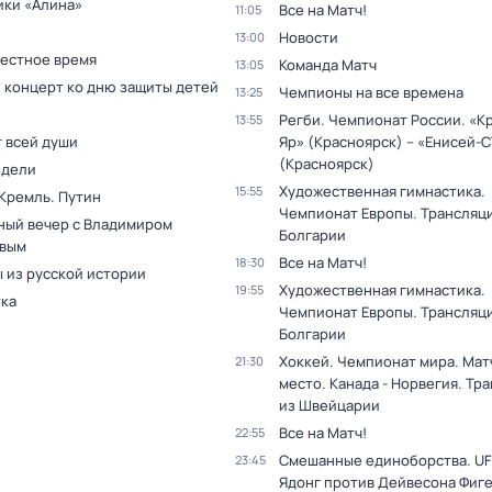
ики «Алина»
Все на Матч!
11:05
Новости
13:00
Местное время
Команда Матч
13:05
 концерт ко дню защиты детей
Чемпионы на все времена
13:25
Регби. Чемпионат России. «К
13:55
т всей души
Яр» (Красноярск) – «Енисей-
(Красноярск)
едели
Художественная гимнастика.
15:55
 Кремль. Путин
Чемпионат Европы. Трансляци
ный вечер с Владимиром
Болгарии
вым
Все на Матч!
18:30
 из русской истории
Художественная гимнастика.
19:55
тка
Чемпионат Европы. Трансляци
Болгарии
Хоккей. Чемпионат мира. Матч
21:30
место. Канада - Норвегия. Тр
из Швейцарии
Все на Матч!
22:55
Смешанные единоборства. UF
23:45
Ядонг против Дейвесона Фиг