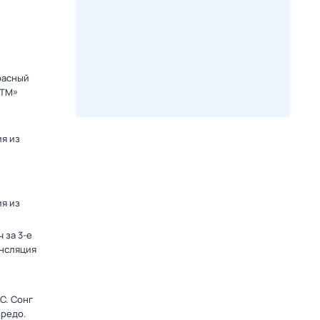
расный
СТМ»
я из
я из
 за 3-е
ансляция
C. Сонг
ередо.