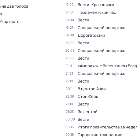
Вести. Красноярск
17:00
 на два голоса
Парламентский час
17:10
а
Вести
18:00
об артисте
Специальный репортаж
18:27
Дорога жизни
19:00
Вести
20:00
Специальный репортаж
20:08
Вести
21:00
«Америка» с Валентином Бог
21:11
Специальный репортаж
21:33
Вести
22:00
В центре Азии
22:11
Стоп Фейк
22:38
Вести
23:00
За лентой
23:23
Вести
00:00
Итоги правительства за неде
00:13
Городские технологии
00:18