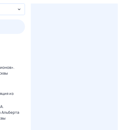
2 авг,
вс
3 авг,
пн
4 авг,
вт
5 авг,
ср
Вчера
Сегодня
ионов».
сквы
яция из
A.
в Альберта
квы