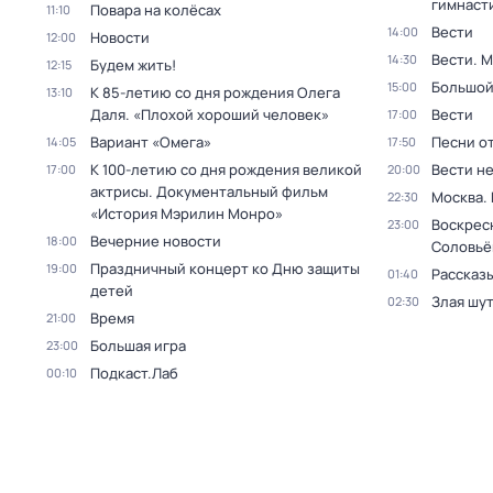
гимнаст
Повара на колёсах
11:10
Вести
14:00
Новости
12:00
Вести. 
14:30
Будем жить!
12:15
Большой
15:00
К 85-летию со дня рождения Олега
13:10
Даля. «Плохой хороший человек»
Вести
17:00
Вариант «Омега»
Песни о
14:05
17:50
К 100-летию со дня рождения великой
Вести н
17:00
20:00
актрисы. Документальный фильм
Москва.
22:30
«История Мэрилин Монро»
Воскрес
23:00
Вечерние новости
18:00
Соловьё
Праздничный концерт ко Дню защиты
19:00
Рассказы
01:40
детей
Злая шу
02:30
Время
21:00
Большая игра
23:00
Подкаст.Лаб
00:10