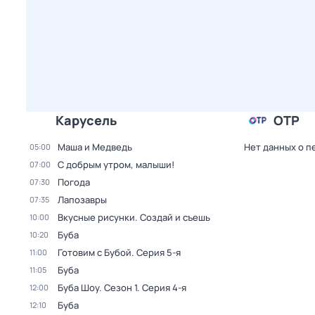
Карусель
ОТР
Маша и Медведь
Нет данных о п
05:00
С добрым утром, малыши!
07:00
Погода
07:30
Лапозавры
07:35
Вкусные рисунки. Создай и съешь
10:00
Буба
10:20
Готовим с Бубой
. Серия 5-я
11:00
Буба
11:05
Буба Шоу
. Сезон 1
. Серия 4-я
12:00
Буба
12:10