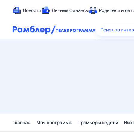
Новости
Личные финансы
Родители и дет
Здоровье
Поиск по инте
Развлечен
Дом и уют
Спорт
Карьера
Авто
Технологи
Жизненные
Сберегаем
Гороскопы
Главная
Моя программа
Премьеры недели
Вых