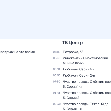
ТВ Центр
ередачах на это время
Петровка, 38
05:15
Иннокентий Смоктуновский. 
05:30
а Вы не псих?
Любимая
. Серия 1-я
06:10
Любимая
. Серия 2-я
06:55
Чувство правды. С лёгким па
07:50
5
. Серия 1-я
Чувство правды. С лёгким па
08:45
5
. Серия 2-я
Чувство правды. Тяжёлый ден
09:40
5
. Серия 1-я