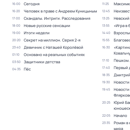
Сегодня
Максимк
16:00
11:25
Человек в праве с Андреем Куницыным
Неизвес
16:20
12:45
Скандалы. Интриги. Расследования
Невский
17:00
13:25
Новые русские сенсации
«Игра в 
18:00
13:55
Итоги недели
Взрослы
19:00
14:40
Секрет на миллион
. Серия 2-я
Благове
20:20
15:55
Девичник с Наташей Королёвой
«Картин
23:40
16:30
Ковальч
Основано на реальных событиях
01:10
Пешком..
17:10
Защитники детства
03:50
Первый 
17:40
Пёс
04:35
Дмитрий
18:35
Новости
19:30
Новости
19:45
Флярков
Юрий Ба
20:25
юношеск
Начало
22:05
Роман в
23:35
мира