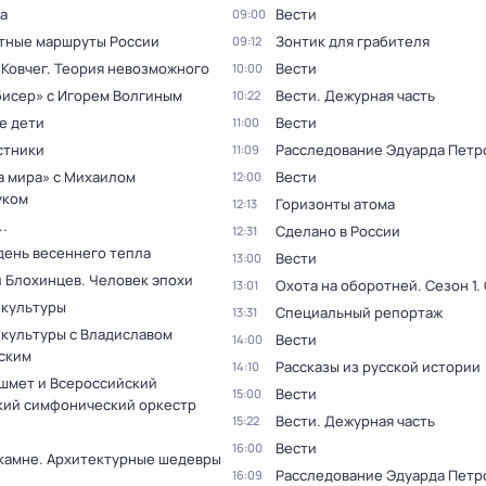
а
Вести
09:00
тные маршруты России
Зонтик для грабителя
09:12
 Ковчег. Теория невозможного
Вести
10:00
бисер» с Игорем Волгиным
Вести. Дежурная часть
10:22
е дети
Вести
11:00
стники
Расследование Эдуарда Петр
11:09
а мира» с Михаилом
Вести
12:00
уком
Горизонты атома
12:13
.
Сделано в России
12:31
день весеннего тепла
Вести
13:00
 Блохинцев. Человек эпохи
Охота на оборотней
. Сезон 1
.
13:01
 культуры
Специальный репортаж
13:31
 культуры с Владиславом
Вести
14:00
ским
Рассказы из русской истории
14:10
шмет и Всероссийский
Вести
15:00
ий симфонический оркестр
Вести. Дежурная часть
15:22
Вести
16:00
 камне. Архитектурные шедевры
Расследование Эдуарда Петр
16:09