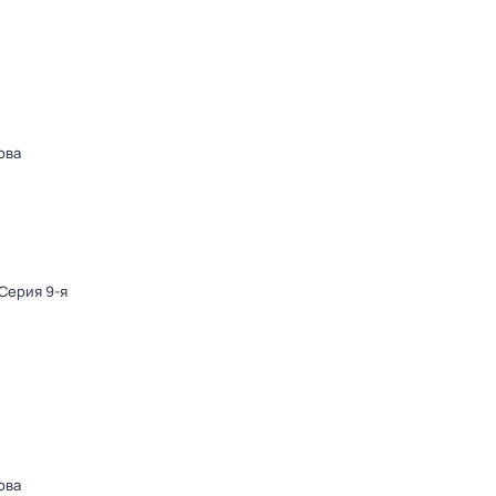
ова
 Серия 9-я
ова