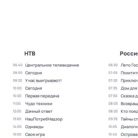
НТВ
Росси
Центральное телевидение
Лето Го
06:40
06:30
Сегодня
Похитит
08:00
07:05
У нас выигрывают!
Приключ
08:20
07:20
Сегодня
Дом для
10:00
07:35
Первая передача
Сказка 
10:20
07:50
Чудо техники
Возвращ
11:00
08:05
Дачный ответ
Кто поед
12:00
08:20
НашПотребНадзор
Тайны с
13:00
09:35
Однажды
Диалоги
14:00
10:05
Своя игра
Острова
15:00
10:45