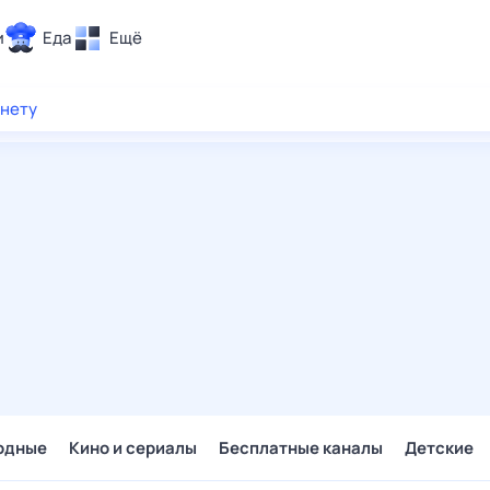
и
Еда
Ещё
Почта
рнету
ия и отдых
Поиск
Погода
ТВ-программа
и и тренды
 ситуации
 вместе
Помощь
одные
Кино и сериалы
Бесплатные каналы
Детские