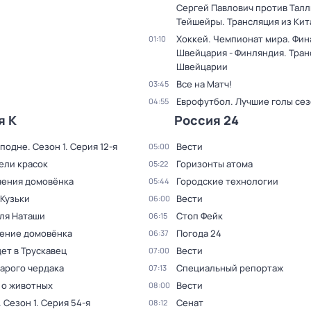
Сергей Павлович против Тал
Тейшейры. Трансляция из Кит
Хоккей. Чемпионат мира. Фин
01:10
Швейцария - Финляндия. Тран
Швейцарии
Все на Матч!
03:45
Еврофутбол. Лучшие голы се
04:55
я К
Россия 24
сподне
. Сезон 1
. Серия 12-я
Вести
05:00
ели красок
Горизонты атома
05:22
ения домовёнка
Городские технологии
05:44
 Кузьки
Вести
06:00
для Наташи
Стоп Фейк
06:15
ение домовёнка
Погода 24
06:37
ет в Трускавец
Вести
07:00
тарого чердака
Специальный репортаж
07:13
 о животных
Вести
08:00
. Сезон 1
. Серия 54-я
Сенат
08:12