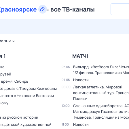
Красноярске
:
все ТВ-каналы
28 июл,
вт
29 июл,
ср
30 июл,
чт
31 июл,
пт
1 авг,
сб
Фильмы
я 1
МАТЧ!
тка
Бильярд. «BetBoom Лига Чемп
05:55
1/2 финала. Трансляция из Мо
друзей
Новости
07:55
 время. Сибирь
Легкая атлетика. Мировой
08:00
все дома» с Тимуром Кизяковым
континентальный тур. Трансл
я почта с Николаем Басковым
Польши
дному
Смешанные единоборства. AC
10:00
Магомедрасул Гасанов проти
 из русской истории
Туменова. Трансляция из Мос
ль детской художественной
Новости
11:00