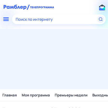
Поиск по интернету
Главная
Моя программа
Премьеры недели
Выходн