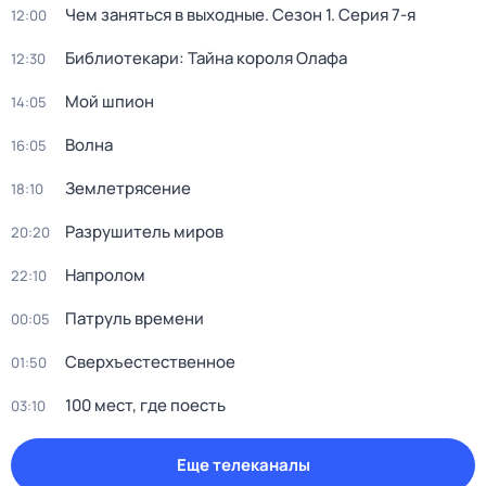
Чем заняться в выходные
. Сезон 1
. Серия 7-я
12:00
Библиотекари: Тайна короля Олафа
12:30
Мой шпион
14:05
Волна
16:05
Землетрясение
18:10
Разрушитель миров
20:20
Напролом
22:10
Патруль времени
00:05
Сверхъестественное
01:50
100 мест, где поесть
03:10
Еще телеканалы