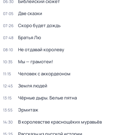
Библейский сюжет
06:30
Две сказки
07:05
Скоро будет дождь
07:26
Братья Лю
07:48
Не отдавай королеву
08:10
Мы — грамотеи!
10:35
Человек с аккордеоном
11:15
Земля людей
12:45
Чёрные дыры. Белые пятна
13:15
Эрмитаж
13:55
В королевстве краснощёких муравьёв
14:30
Рассказы из русской истории
15:25