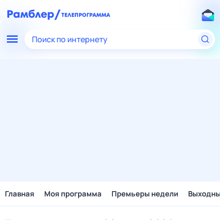
Поиск по интернету
Главная
Моя программа
Премьеры недели
Выходн