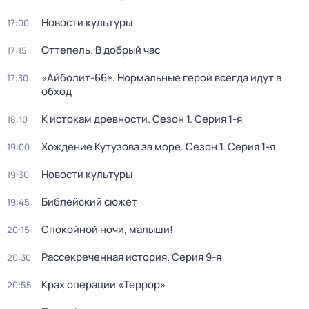
Новости культуры
17:00
Оттепель. В добрый час
17:15
«Айболит-66». Нормальные герои всегда идут в
17:30
обход
К истокам древности
. Сезон 1
. Серия 1-я
18:10
Хождение Кутузова за море
. Сезон 1
. Серия 1-я
19:00
Новости культуры
19:30
Библейский сюжет
19:45
Спокойной ночи, малыши!
20:15
Рассекреченная история
. Серия 9-я
20:30
Крах операции «Террор»
20:55