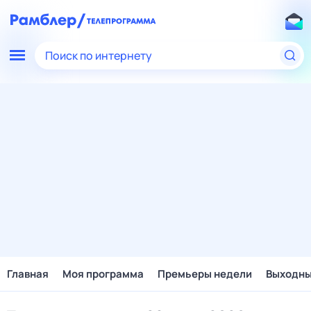
Поиск по интернету
Главная
Моя программа
Премьеры недели
Выходн