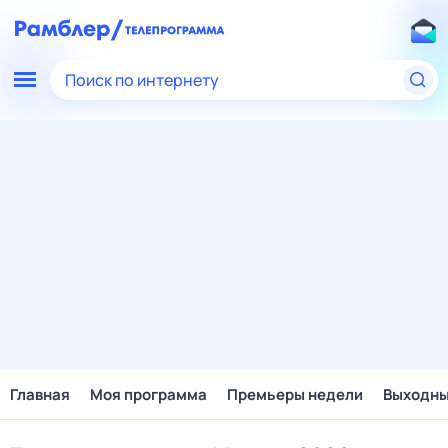
Поиск по интернету
Главная
Моя программа
Премьеры недели
Выходн