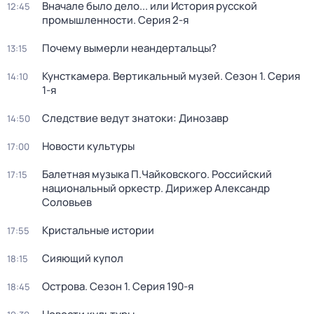
Вначале было дело... или История русской
12:45
промышленности
. Серия 2-я
Почему вымерли неандертальцы?
13:15
Кунсткамера. Вертикальный музей
. Сезон 1
. Серия
14:10
1-я
Следствие ведут знатоки: Динозавр
14:50
Новости культуры
17:00
Балетная музыка П.Чайковского. Российский
17:15
национальный оркестр. Дирижер Александр
Соловьев
Кристальные истории
17:55
Сияющий купол
18:15
Острова
. Сезон 1
. Серия 190-я
18:45