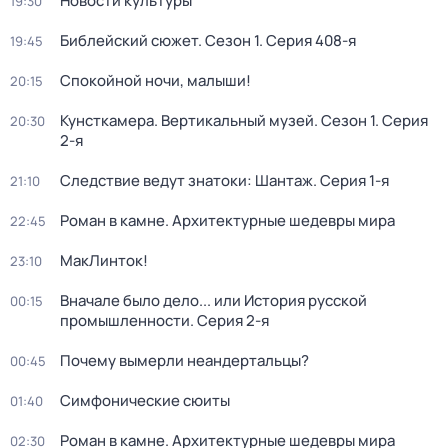
Новости культуры
19:30
Библейский сюжет
. Сезон 1
. Серия 408-я
19:45
Спокойной ночи, малыши!
20:15
Кунсткамера. Вертикальный музей
. Сезон 1
. Серия
20:30
2-я
Следствие ведут знатоки: Шантаж
. Серия 1-я
21:10
Роман в камне. Архитектурные шедевры мира
22:45
МакЛинток!
23:10
Вначале было дело... или История русской
00:15
промышленности
. Серия 2-я
Почему вымерли неандертальцы?
00:45
Симфонические сюиты
01:40
Роман в камне. Архитектурные шедевры мира
02:30