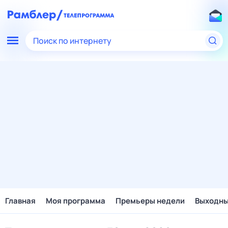
Поиск по интернету
Главная
Моя программа
Премьеры недели
Выходн