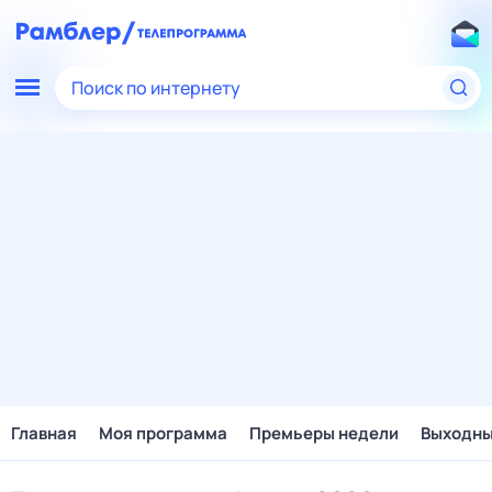
Поиск по интернету
Главная
Моя программа
Премьеры недели
Выходн