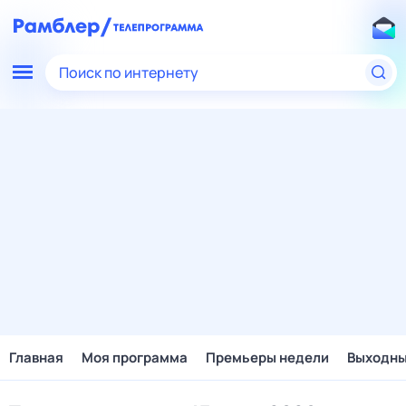
Поиск по интернету
Главная
Моя программа
Премьеры недели
Выходн