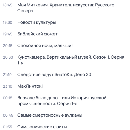
Мая Миткевич. Хранитель искусства Русского
18:45
Севера
Новости культуры
19:30
Библейский сюжет
19:45
Спокойной ночи, малыши!
20:15
Кунсткамера. Вертикальный музей
. Сезон 1
. Серия
20:30
1-я
Следствие ведут ЗнаТоКи. Дело 20
21:10
МакЛинток!
23:10
Вначале было дело... или История русской
00:15
промышленности
. Серия 1-я
Самые смертоносные вулканы
00:45
Симфонические сюиты
01:35