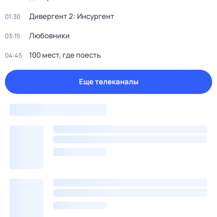
Дивергент 2: Инсургент
01:30
Любовники
03:15
100 мест, гдe поеcть
04:45
Еще телеканалы