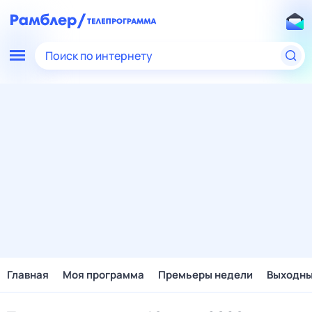
Поиск по интернету
Главная
Моя программа
Премьеры недели
Выходн