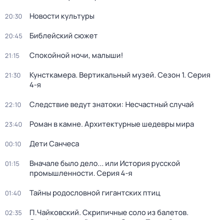
Новости культуры
20:30
Библейский сюжет
20:45
Спокойной ночи, малыши!
21:15
Кунсткамера. Вертикальный музей
. Сезон 1
. Серия
21:30
4-я
Следствие ведут знатоки: Несчастный случай
22:10
Роман в камне. Архитектурные шедевры мира
23:40
Дети Санчеса
00:10
Вначале было дело... или История русской
01:15
промышленности
. Серия 4-я
Тайны родословной гигантских птиц
01:40
П.Чайковский. Скрипичные соло из балетов.
02:35