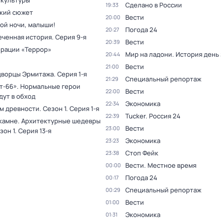
 культуры
Сделано в России
19:33
кий сюжет
Вести
20:00
ой ночи, малыши!
Погода 24
20:27
еченная история
. Серия 9-я
Вести
20:39
ерации «Террор»
Мир на ладони. История день
20:44
Вести
21:00
дворцы Эрмитажа
. Серия 1-я
Специальный репортаж
21:29
т-66». Нормальные герои
Вести
22:00
дут в обход
Экономика
22:34
ам древности
. Сезон 1
. Серия 1-я
Tucker. Россия 24
22:39
 камне. Архитектурные шедевры
Вести
23:00
зон 1
. Серия 13-я
Экономика
23:23
Стоп Фейк
23:38
Вести. Местное время
00:00
Погода 24
00:17
Специальный репортаж
00:29
Вести
01:00
Экономика
01:31