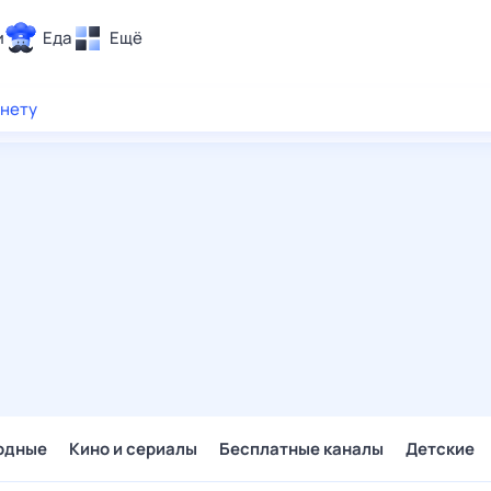
и
Еда
Ещё
Почта
рнету
ия и отдых
Поиск
Погода
ТВ-программа
и и тренды
 ситуации
 вместе
Помощь
одные
Кино и сериалы
Бесплатные каналы
Детские