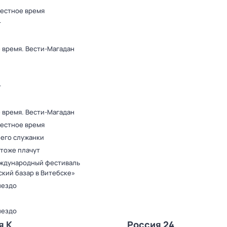
Местное время
т
 время. Вести-Магадан
т
 время. Вести-Магадан
Местное время
 его служанки
 тоже плачут
ждународный фестиваль
ский базар в Витебске»
нездо
нездо
я К
Россия 24