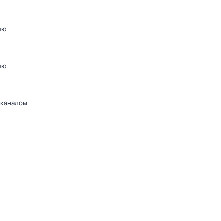
лю
лю
 каналом