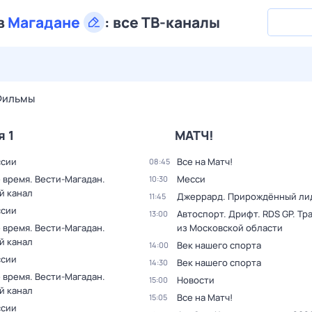
в
Магадане
:
все ТВ-каналы
26 июл,
вс
27 июл,
пн
28 июл,
вт
29 июл,
ср
30 июл,
Фильмы
я 1
МАТЧ!
ссии
Все на Матч!
08:45
 время. Вести-Магадан.
Месси
10:30
й канал
Джеррард. Прирождённый ли
11:45
ссии
Автоспорт. Дрифт. RDS GP. Тр
13:00
 время. Вести-Магадан.
из Московской области
й канал
Век нашего спорта
14:00
ссии
Век нашего спорта
14:30
 время. Вести-Магадан.
Новости
15:00
й канал
Все на Матч!
15:05
ссии