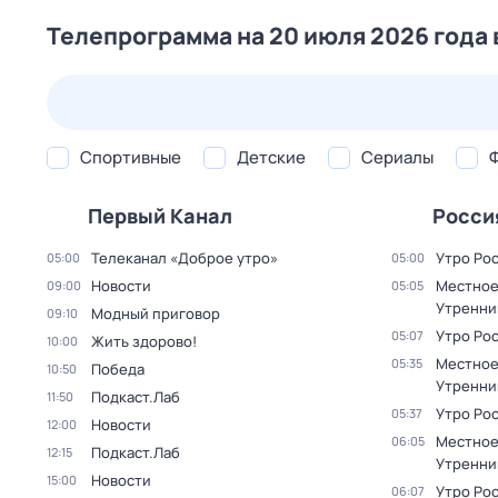
Телепрограмма на 20 июля 2026 года 
22 июл,
ср
23 июл,
чт
24 июл,
пт
25 июл,
сб
Спортивные
Детские
Сериалы
Первый Канал
Росси
Телеканал «Доброе утро»
Утро Ро
05:00
05:00
Новости
Местное
09:00
05:05
Утренни
Модный приговор
09:10
Утро Ро
05:07
Жить здорово!
10:00
Местное
05:35
Победа
10:50
Утренни
Подкаст.Лаб
11:50
Утро Ро
05:37
Новости
12:00
Местное
06:05
Подкаст.Лаб
12:15
Утренни
Новости
15:00
Утро Ро
06:07