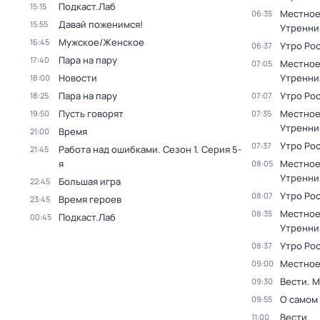
Подкаст.Лаб
15:15
Местное
06:35
Давай поженимся!
15:55
Утренни
Мужское/Женское
16:45
Утро Ро
06:37
Пара на пару
17:40
Местное
07:05
Новости
Утренни
18:00
Пара на пару
Утро Ро
18:25
07:07
Пусть говорят
Местное
19:50
07:35
Утренни
Время
21:00
Утро Ро
07:37
Работа над ошибками
. Сезон 1
. Серия 5-
21:45
я
Местное
08:05
Утренни
Большая игра
22:45
Утро Ро
08:07
Время героев
23:45
Местное
08:35
Подкаст.Лаб
00:45
Утренни
Утро Ро
08:37
Местное
09:00
Вести. 
09:30
О самом
09:55
Вести
11:00