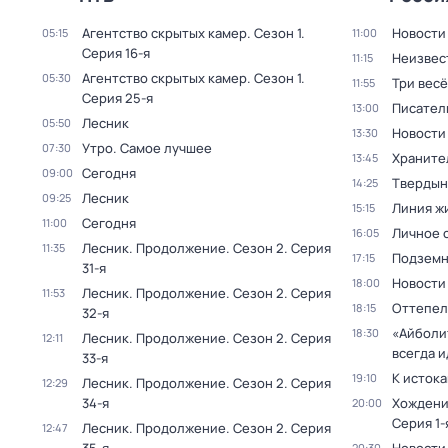
Агентство скрытых камер
. Сезон 1
.
Новости
05:15
11:00
Серия 16-я
Неизвес
11:15
Агентство скрытых камер
. Сезон 1
.
05:30
Три вес
11:55
Серия 25-я
Писател
13:00
Лесник
05:50
Новости
13:30
Утро. Самое лучшее
07:30
Храните
13:45
Сегодня
09:00
Твердын
14:25
Лесник
09:25
Линия ж
15:15
Сегодня
11:00
Личное 
16:05
Лесник. Продолжение
. Сезон 2
. Серия
11:35
Подземн
17:15
31-я
Новости
18:00
Лесник. Продолжение
. Сезон 2
. Серия
11:53
Оттепель
18:15
32-я
«Айболи
18:30
Лесник. Продолжение
. Сезон 2
. Серия
12:11
всегда и
33-я
К исток
19:10
Лесник. Продолжение
. Сезон 2
. Серия
12:29
34-я
Хождени
20:00
Серия 1-
Лесник. Продолжение
. Сезон 2
. Серия
12:47
20:30