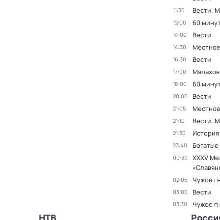
Вести. 
11:30
60 мину
12:00
Вести
14:00
Местное
14:30
Вести
16:30
Малахов
17:00
60 мину
18:00
Вести
20:00
Местное
21:05
Вести. 
21:10
История
21:30
Богатые
23:40
XXXV Ме
00:30
«Славян
Чужое г
02:05
Вести
03:00
Чужое г
03:30
НТВ
Росси