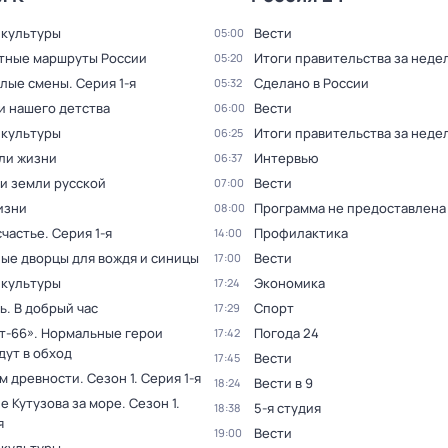
 культуры
Вести
05:00
тные маршруты России
Итоги правительства за неде
05:20
ёлые смены
. Серия 1-я
Сделано в России
05:32
и нашего детства
Вести
06:00
 культуры
Итоги правительства за неде
06:25
ли жизни
Интервью
06:37
и земли русской
Вести
07:00
изни
Программа не предоставлена
08:00
счастье
. Серия 1-я
Профилактика
14:00
ые дворцы для вождя и синицы
Вести
17:00
 культуры
Экономика
17:24
. В добрый час
Спорт
17:29
т-66». Нормальные герои
Погода 24
17:42
дут в обход
Вести
17:45
ам древности
. Сезон 1
. Серия 1-я
Вести в 9
18:24
е Кутузова за море
. Сезон 1
.
5-я студия
18:38
я
Вести
19:00