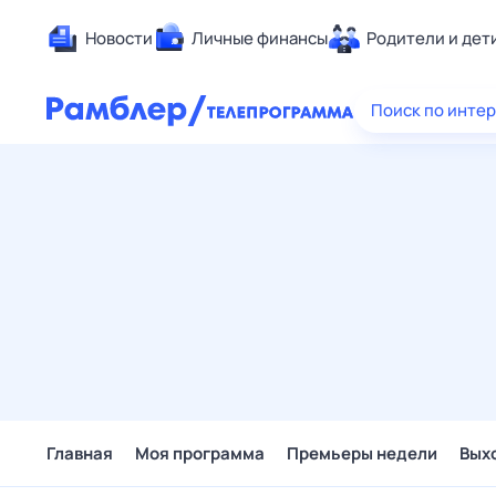
Новости
Личные финансы
Родители и дет
Здоровье
Поиск по инте
Развлечен
Дом и уют
Спорт
Карьера
Авто
Технологи
Жизненные
Сберегаем
Гороскопы
Главная
Моя программа
Премьеры недели
Вых