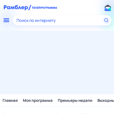
Поиск по интернету
Главная
Моя программа
Премьеры недели
Выходн