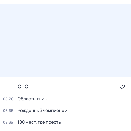
СТС
Области тьмы
05:20
Pождённый чемпиoном
06:55
100 мест, гдe поеcть
08:35