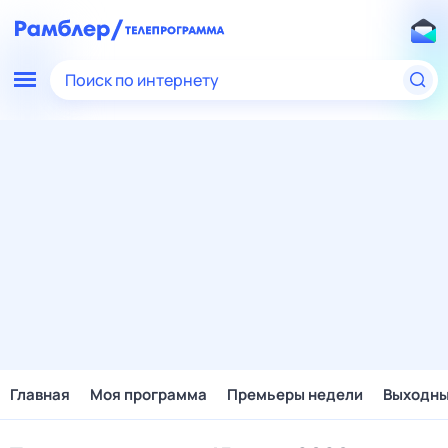
Поиск по интернету
Главная
Моя программа
Премьеры недели
Выходн