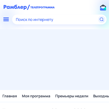
Поиск по интернету
Главная
Моя программа
Премьеры недели
Выходн