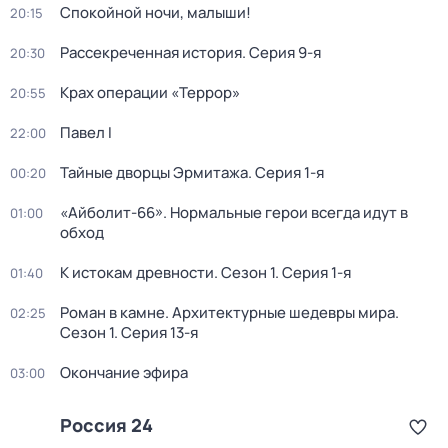
Спокойной ночи, малыши!
20:15
Рассекреченная история
. Серия 9-я
20:30
Крах операции «Террор»
20:55
Павел I
22:00
Тайные дворцы Эрмитажа
. Серия 1-я
00:20
«Айболит-66». Нормальные герои всегда идут в
01:00
обход
К истокам древности
. Сезон 1
. Серия 1-я
01:40
Роман в камне. Архитектурные шедевры мира
.
02:25
Сезон 1
. Серия 13-я
Окончание эфира
03:00
Россия 24