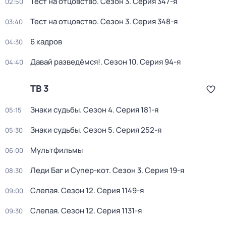
Тест на отцовство
. Сезон 3
. Серия 347-я
02:50
Тест на отцовство
. Сезон 3
. Серия 348-я
03:40
6 кадров
04:30
Давай рaзвeдёмся!
. Сезон 10
. Серия 94-я
04:40
ТВ 3
Знaки cудьбы
. Сезон 4
. Серия 181-я
05:15
Знaки cудьбы
. Сезон 5
. Серия 252-я
05:30
Мультфильмы
06:00
Леди Баг и Супер-кот
. Сезон 3
. Серия 19-я
08:30
Слeпaя
. Сезон 12
. Серия 1149-я
09:00
Слeпaя
. Сезон 12
. Серия 1131-я
09:30