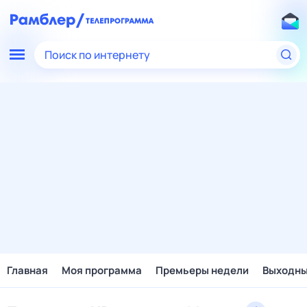
Поиск по интернету
Главная
Моя программа
Премьеры недели
Выходн