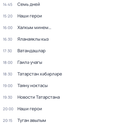
Семь дней
14:45
Наши герои
15:20
Халкым минем…
16:00
Яланаяклы кыз
16:30
Ватандашлар
17:30
Гаилә учагы
18:00
Татарстан хәбәрләре
18:30
Таяну ноктасы
19:00
Новости Татарстана
19:30
Наши герои
20:00
Туган авылым
20:15