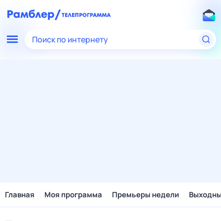
Поиск по интернету
Главная
Моя программа
Премьеры недели
Выходн