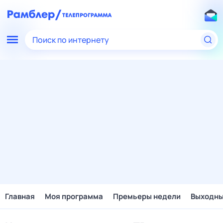
Поиск по интернету
Главная
Моя программа
Премьеры недели
Выходн